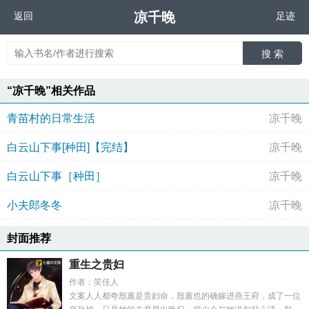
凉千晚
返回
足迹
搜 索
“凉千晚”相关作品
青苗村的日常生活
凉千晚
白云山下事[种田]【完结】
凉千晚
白云山下事［种田］
凉千晚
小夫郎冬冬
凉千晚
封面推荐
重生之贵妇
作者：笑佳人
文案人人都夸殷蕙是贵妇命，殷蕙也的确嫁进燕王府，成了一位