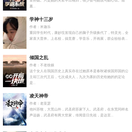
皇孙媳。只是她的夫君早出晚归，很少会与她说句贴心话。殷
蕙...
学神十三岁
作者：米迦乐
重回学生时代，康妙玟发现自己的脑子升级换代了，特灵光，全
家喜大普奔。上名校，搞竞赛，学音乐，开画展，群众纷纷表...
倾国之乱
作者：不老徐娘
这个女人在我国历史上真实存在过她原本是春秋诸侯国郑国的公
主却三次代王后，七次成夫人，九次为寡妇历史给她的的定论
是...
凌天神帝
作者：老亚瑟
他叫苏牧，大荒山外，武圣府苏家下人。武圣府，在东荒同样名
声远扬，武圣府有两大世家，传闻昔日先祖，是达至...