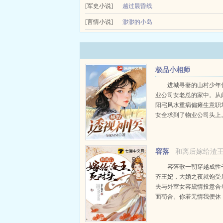
[军史小说]
无弹窗
越过晨昏线
[言情小说]
渺渺的小岛
极品小相师
进城寻妻的山村少年
业公司女老总的家中。从
阳宅风水重病偏瘫生意职
女全求到了物业公司头上
公司管理费一平方三千块
万科恒大想要让本公司管
不行不行。首富大佬想要
容落
和离后嫁给渣
盘？没门...
歌寒星澜
容落歌一朝穿越成性
齐王妃，大婚之夜就饱受
夫与外室女容黛情投意合
面苟合。你若无情我便休
男，手撕贱女，转身给齐
头太子殿下做幕后军师，