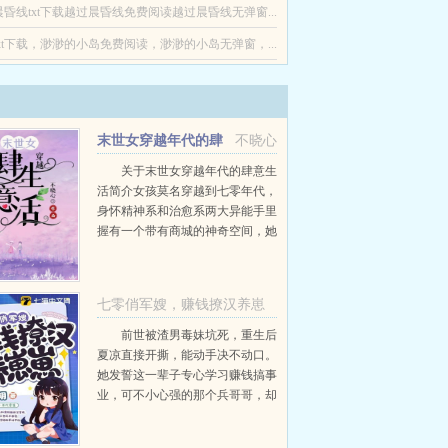
线txt下载越过晨昏线免费阅读越过晨昏线无弹窗...
下载，渺渺的小岛免费阅读，渺渺的小岛无弹窗，...
末世女穿越年代的肆
不晓心
意生活
关于末世女穿越年代的肆意生
活简介女孩莫名穿越到七零年代，
身怀精神系和治愈系两大异能手里
握有一个带有商城的神奇空间，她
收获了温暖的亲情！！独一无二的
爱情！！官场黑暗背后暗算隐藏的
陈年旧事，揭露了一系列的暗算，
七零俏军嫂，赚钱撩汉养崽
没想到自...
崽
前世被渣男毒妹坑死，重生后
夏凉直接开撕，能动手决不动口。
夏凉宁致远
她发誓这一辈子专心学习赚钱搞事
业，可不小心强的那个兵哥哥，却
把她摁到村里的歪脖子树上小弟
弟？我小吗？夏凉你又没吃亏，咱