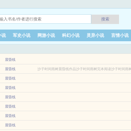
搜索
小说
军史小说
网游小说
科幻小说
灵异小说
言情小说
晨昏线
仙道长。道长任性妄为又过分残忍。一而再再而三宠溺放纵，何月竹完全沦陷在他的
晨昏线
沙子时间雨树晨昏线作品沙子时间雨树完本阅读沙子时间雨树tx
.
晨昏线
晨昏线
晨昏线
晨昏线
晨昏线
晨昏线