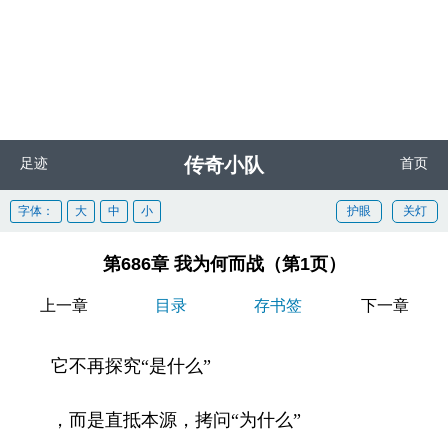
传奇小队
足迹
首页
字体：
大
中
小
护眼
关灯
第686章 我为何而战（第1页）
上一章
目录
存书签
下一章
它不再探究“是什么”
，而是直抵本源，拷问“为什么”