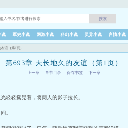
搜索
小说
军史小说
网游小说
科幻小说
灵异小说
言情小说
久的友谊（第1页）
第693章 天长地久的友谊（第1页）
上一章
章节目录
保存书签
下一章
火光轻轻摇晃着，将两人的影子拉长。
中间。