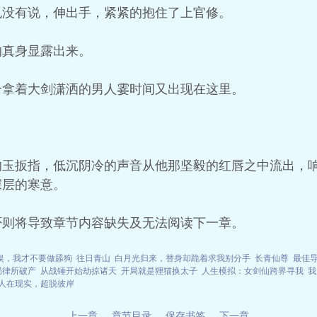
也没有说，伸出手，紧紧的抱住了上官修。
的真身显露出来。
个拿着大剑潇洒的男人霎时间又出现在这里。
的玉扳指，低沉阴冷的声音从他那坚毅的红唇之中流出，
深层的寒意。
否则将导致章节内容缺失及无法阅读下一章。
娱，我才不要做舔狗
往日青山
白月光归来，替身却跪着求我别分手
长青仙尊
最佳
局律所破产
从战锤开始劫掠诸天
开局就是狸猫换太子
人生模拟：女剑仙跨界寻我
我
人在现实，超脱彼岸
上一章
章节目录
保存书签
下一章