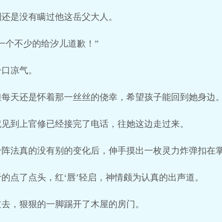
到还是没有瞒过他这岳父大人。
一个不少的给汐儿道歉！”
一口凉气。
但每天还是怀着那一丝丝的侥幸，希望孩子能回到她身边
就见到上官修已经接完了电话，往她这边走过来。
个阵法真的没有别的变化后，伸手摸出一枚灵力炸弹扣在
的点了点头，红‘唇’轻启，神情颇为认真的出声道。
过去，狠狠的一脚踢开了木屋的房门。