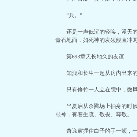
“兵。”
还是一声低沉的轻唤，漫天
青石地面，如死神的发须般直冲
第693章天长地久的友谊
知浅和长生一起从房内出来
只有修竹一人立在院中，微
当夏启从杀戮场上抽身的时
眼神，有着生疏、敬畏、尊敬。
萧逸宸握住白子的手一顿，