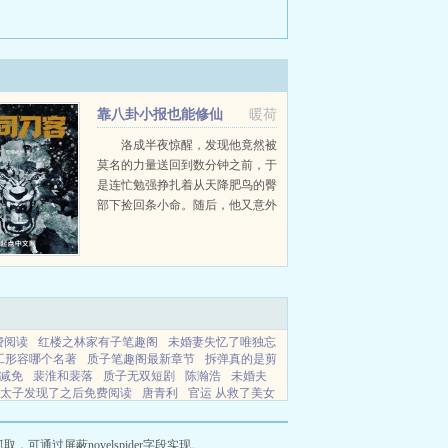
靠八卦小报也能修仙
暖荷
洛成半夜惊醒，发现他竟然被
莫名的力量送回到数分钟之前，于
是连忙勉强挣扎着从天降肥鸟的臀
部下捡回条小命。随后，他又意外
发现手机中诡异多出的八卦新闻软
件，居然拥有着推送未来新闻的作
用？虽然八卦新闻里的内容大多都
是夸张震惊和不靠谱风格...
费阅读
红楼之林家有子笔趣阁
未婚妻失忆了唯独忘
工形容哪个名著
质子笔趣阁最新章节
拆弹真的是剪
减免
裴淮和裴落
质子无双短剧
陈瀚浩
未婚夫
太子发现了之后免费阅读
唐青利
官运 从救了美女
拆弹时为何不破坏弹药
我与女医生在线阅读
陆
阅读全文
1v1疯宠兽世文
长相思相柳是什么妖
5个
最新章节免费下
墨羽尘
傲世仙医叶凡全文免费阅
通过屏蔽novelspider字段实现。