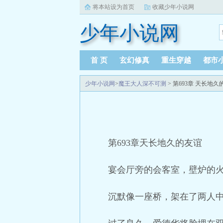
将本站设为首页
收藏少年小说网
少年小说网
首 页
玄幻修真
重生穿越
都市
少年小说网
>
魔王大人深不可测
> 第693章 天长地
第693章天长地久的友谊
宴会厅旁的会客室，壁炉的
沉默像一座桥，架在了两人