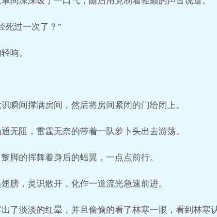
双掌间深深吸了一口气，随后用克制着轻颤的声音说道。
经死过一次了？”
的轻响。
六识瞬间撑满房间，然后将房间紧闭的门给闭上。
畅通无阻，雷霆无奈的带着一队萝卜头出去游荡。
月蹩脚的挥舞着身后的蝠翼，一点点前行。
起翅膀，灵识散开，化作一道流光急速前进。
露出了淡淡的红晕，并且偷偷的看了林寒一眼，看到林寒