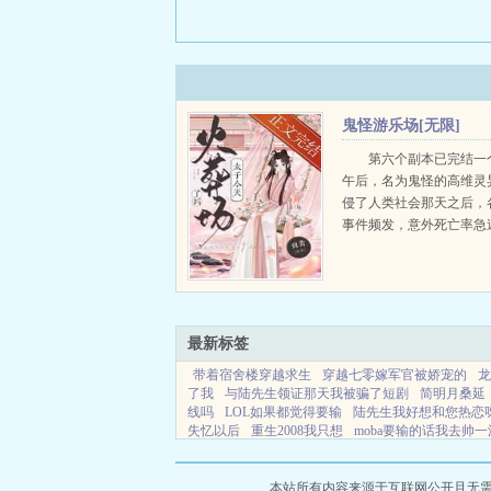
鬼怪游乐场[无限]
第六个副本已完结一
午后，名为鬼怪的高维灵
侵了人类社会那天之后，
事件频发，意外死亡率急
当人类束手无策之际，鬼
全球直播叮！恭喜你被选中参
最新标签
带着宿舍楼穿越求生
穿越七零嫁军官被娇宠的
龙
了我
与陆先生领证那天我被骗了短剧
简明月桑延
线吗
LOL如果都觉得要输
陆先生我好想和您热恋
失忆以后
重生2008我只想
moba要输的话我去帅一
书记开始
我转生成了女孩子漫画
疯狂的夜晚全文
先生我好像和你热恋
未婚妻失忆回到23岁
裴涟
兽夫的兽世鞭子抽
贫僧不想取西经TXT八零
墨尘
本站所有内容来源于互联网公开且无需登录