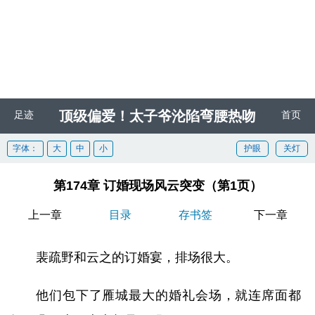
顶级偏爱！太子爷沦陷弯腰热吻
足迹
首页
字体：
大
中
小
护眼
关灯
第174章 订婚现场风云突变（第1页）
上一章
目录
存书签
下一章
裴疏野和云之的订婚宴，排场很大。
他们包下了雁城最大的婚礼会场，就连席面都