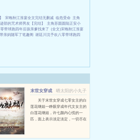
】
宋晚秋江淮宴全文完结无删减
临危受命
主角
] 迹部的咒术师男友【完结】
主角苏圆圆陆正安小
八零带球跑四年后孩亲爹找来了
(全文)宋晚秋江淮宴
带亲妈随军了笔趣阁
谢廷川沈予欢八零带球跑四
末世女穿成
晒太阳的小丸子
七零女主的白莲花继姐
关于末世女穿成七零女主的白
莲花继姐一睁眼穿成年代文女主的
白莲花继姐，许七颜内心慌的一
匹，面上表示淡定淡定，一切尽在
掌控中。不就是打脸爽文吗？不用
女主出手她自己来。女主教训渣
爹，她鼓掌喝彩。女主揭穿恶毒后