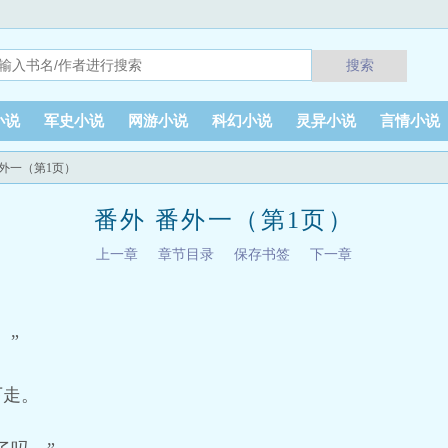
搜索
小说
军史小说
网游小说
科幻小说
灵异小说
言情小说
番外一（第1页）
番外 番外一（第1页）
上一章
章节目录
保存书签
下一章
。”
下走。