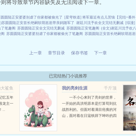
否则将导致章节内容缺失及无法阅读下一章。
)苏圆圆陆正安婆婆别虐了你家都被偷光了
[星穹铁道] 将军最近有点儿苦恼【完结+番外
文)苏圆圆陆正安首长绝嗣软萌崽崽带亲妈随军了
谢廷川沈予欢全文完结无删减
[综漫
急了笔趣阁
苏圆圆陆正安全文完结无删减
苏圆圆陆正安笔趣阁
(全文)谢廷川沈予欢
趣阁
苏圆圆陆正安婆婆别虐了你家都被偷光了笔趣阁
苏圆圆陆正安首长绝嗣软萌崽崽
上一章
章节目录
保存书签
下一章
已完结热门小说推荐
的大鲨鱼
我的亮剑生涯
千斤顶
记忆五年
一不小心来到了亮剑的世界，
殿龙主一
一开始的高洪明原本是打算苟到抗
..
战胜利的。但面对着满目疮痍的河
山，面对着在日寇铁蹄下呻吟的四
万万五千万同胞，高洪明最后决定
豁出去了...