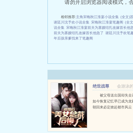
请勿开启浏览器阅读模式，
相邻推荐:
主角宋晚秋江淮宴小说全集
(全文
谢廷川沈予欢小说全集
宋晚秋江淮宴笔趣阁
(全
说全集
宋晚秋江淮宴前夫为寡嫂结扎改嫁首长他
前夫为寡嫂结扎改嫁首长他急了
谢廷川沈予欢笔
年后孩亲爹找来了笔趣阁
绝世战尊
会游泳
被父母送出国却失去
如今恢复记忆早已成为龙
朝回来必定掀起都市风云！.