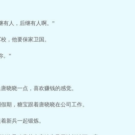
继有人，后继有人啊。”
军校，他要保家卫国。
你。”
像唐晓晓一点，喜欢赚钱的感觉。
到假期，糖宝跟着唐晓晓在公司工作。
跟着新兵一起锻炼。