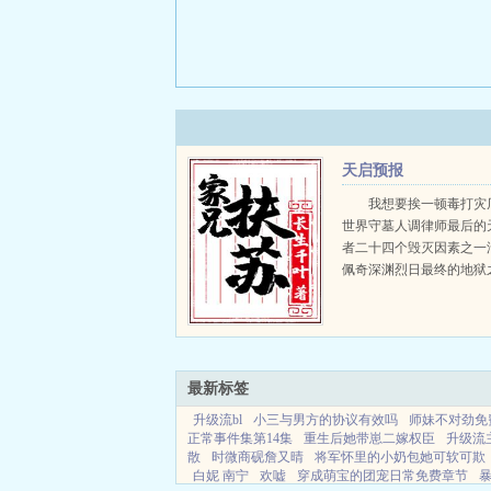
天启预报
我想要挨一顿毒打灾
世界守墓人调律师最后的
者二十四个毁灭因素之一
佩奇深渊烈日最终的地狱
诗。某一天，穷困潦倒的
发现自己捡来的金手指终于能
最新标签
升级流bl
小三与男方的协议有效吗
师妹不对劲免
正常事件集第14集
重生后她带崽二嫁权臣
升级流
散
时微商砚詹又晴
将军怀里的小奶包她可软可欺
白妮 南宁
欢嘘
穿成萌宝的团宠日常免费章节