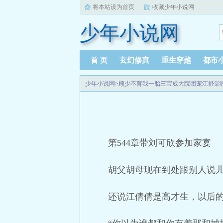
将本站设为首页
收藏少年小说网
少年小说网
首 页
玄幻修真
重生穿越
都市
少年小说网
>
顾少不育我一胎三宝成大院团宠江舒棠
第544章带刘可欣参加家宴
胡父胡母现在到处跟别人说
还说江倩倩是高才生，以后