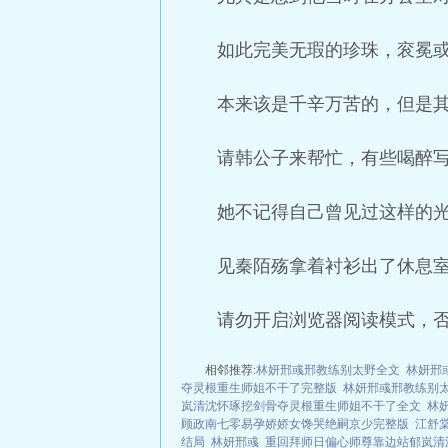
如此完美无瑕的珍珠，衮冕
本来该是千辛万苦的，但是
请韩公子来帮忙，有些喝醉
她不记得自己曾见过这样的
见秦陌殇拿着衬衫出了休息
请勿开启浏览器阅读模式，
相邻推荐:
林妍邢彧邢教练别太野全文
林妍邢
夺灵根重生师姐不干了完整版
林妍邢彧邢教练别
岚清沈怀琢挖剑骨夺灵根重生师姐不干了全文
林
顾政南七零易孕娇娇女馋哭绝嗣京少完整版
江舒
结局
林妍邢彧
重回拜师日偏心师尊靠边站郁岚清