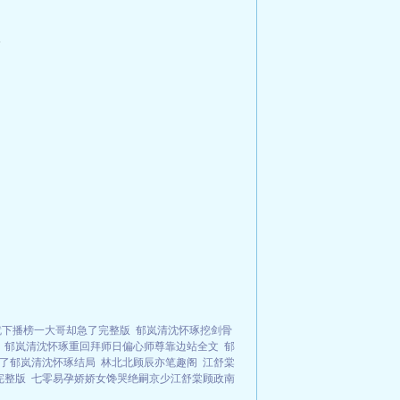
？
。
就下播榜一大哥却急了完整版
郁岚清沈怀琢挖剑骨
郁岚清沈怀琢重回拜师日偏心师尊靠边站全文
郁
了郁岚清沈怀琢结局
林北北顾辰亦笔趣阁
江舒棠
完整版
七零易孕娇娇女馋哭绝嗣京少江舒棠顾政南