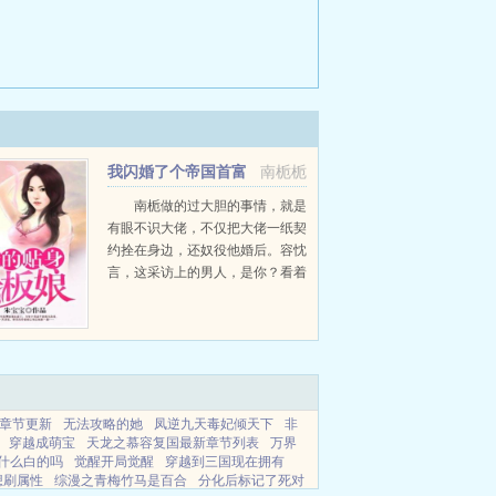
我闪婚了个帝国首富
南栀栀
南栀做的过大胆的事情，就是
有眼不识大佬，不仅把大佬一纸契
约拴在身边，还奴役他婚后。容忱
言，这采访上的男人，是你？看着
手机屏幕上，和身边男人九分相似
的男人，南栀瞬间震惊。容容家？
帝国容家？她几百年没发挥过的锦
鲤属性，这次居...
章节更新
无法攻略的她
凤逆九天毒妃倾天下
非
穿越成萌宝
天龙之慕容复国最新章节列表
万界
什么白的吗
觉醒开局觉醒
穿越到三国现在拥有
想刷属性
综漫之青梅竹马是百合
分化后标记了死对