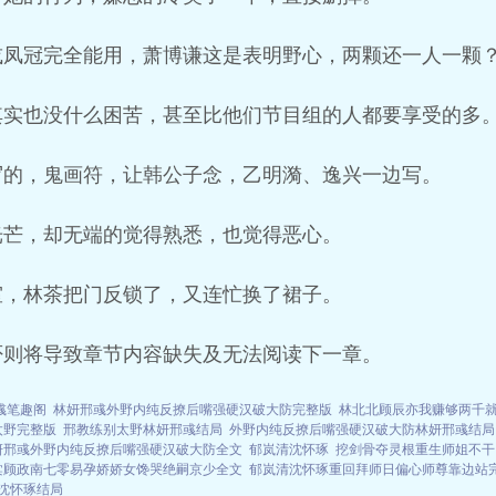
或凤冠完全能用，萧博谦这是表明野心，两颗还一人一颗
其实也没什么困苦，甚至比他们节目组的人都要享受的多
写的，鬼画符，让韩公子念，乙明漪、逸兴一边写。
光芒，却无端的觉得熟悉，也觉得恶心。
室，林茶把门反锁了，又连忙换了裙子。
否则将导致章节内容缺失及无法阅读下一章。
彧笔趣阁
林妍邢彧外野内纯反撩后嘴强硬汉破大防完整版
林北北顾辰亦我赚够两千
太野完整版
邢教练别太野林妍邢彧结局
外野内纯反撩后嘴强硬汉破大防林妍邢彧结局
妍邢彧外野内纯反撩后嘴强硬汉破大防全文
郁岚清沈怀琢
挖剑骨夺灵根重生师姐不干
棠顾政南七零易孕娇娇女馋哭绝嗣京少全文
郁岚清沈怀琢重回拜师日偏心师尊靠边站
沈怀琢结局