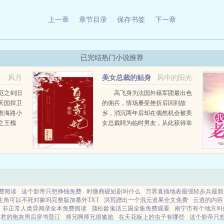
上一章
章节目录
保存书签
下一章
已完结热门小说推荐
风月
美女总裁的贴身
风中的阳光
高手
厄之剑旧
高飞身为法国外籍军团最出色
天国捍卫
的佣兵，情场屡受挫折后回到故
淮海路小
乡，消沉两年后却在偶然机会被美
之王槐
女总裁聘为临时男友，从此获得幸
槐诗忽然
运女神的青睐，让所有男人都羡慕
...
的女人...
费阅读
这个影帝只想挣钱免费
时微商砚短剧叫什么
万界直插地表最强轻步兵最新
主角可以不死对象吗完整版加番外TXT
洪荒蹭出一个混元道果全文免费
云逍的内容
非正常人类异闻录全本免费阅读
蒲松龄鬼话三国全集免费观看
南宁市有个地方叫
暴君的炮灰男后穿书晋江
师兄啊师兄很尴尬
在天花板上的虫子有哪些
这个影帝只