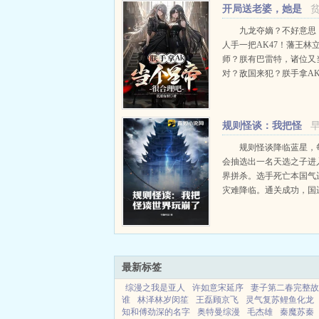
开局送老婆，她是
宰相千金
九龙夺嫡？不好意思
人手一把AK47！藩王林
师？朕有巴雷特，诸位又
对？敌国来犯？朕手拿AK
个皇帝怎么了！仙宫开物
西但不多，无敌AK射出
正常吧！万族争霸？朕的
规则怪谈：我把怪
有点多，等你们反应过来..
谈世界玩崩了
规则怪谈降临蓝星，
会抽选出一名天选之子进
界拼杀。选手死亡本国气
灾难降临。通关成功，国
全民获得奖励。苏晨恰巧
进入了恐怖的动物园怪谈
原规则作者十六椰子）。
发现看到的大象外貌与自身.
最新标签
综漫之我是亚人
许如意宋延序
妻子第二春完整故
谁
林泽林岁闵笙
王磊顾京飞
灵气复苏鲤鱼化龙
知和傅劲深的名字
奥特曼综漫
毛杰雄
秦魔苏秦