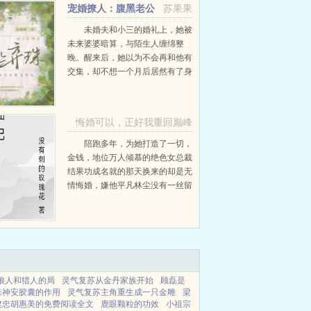
宠婚撩人：腹黑老公
苏果果
诱妻成瘾
未婚夫和小三的婚礼上，她被
未来婆婆暗算，与陌生人缠绵整
晚。醒来后，她以为不会再和他有
交集，却不想一个月后居然有了身
孕！忍痛准备舍弃宝宝，那个男人
却堵在了门...
悔婚可以，正好我重回巅峰
林尘宋雪妃苏玉瑶
陪跑多年，为她打造了一切，
金钱，地位万人倾慕的绝色女总裁
结果功成名就的那天换来的却是无
情悔婚，嫌他平凡林尘没有一丝留
恋的离开，人人都当他是窝囊废殊
不知旧王避退，新王低头，唯有一
头潜龙...
狼人和猎人的局
灵气复苏从金丹家族开始
顾磊是
味神安胶囊的作用
灵气复苏主角重生成一只金雕
梁
建忠胡惠美的免费阅读全文
鹿眼颗粒的功效
小祖宗