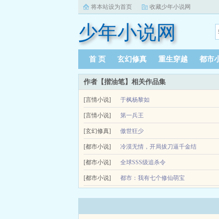
将本站设为首页
收藏少年小说网
少年小说网
首 页
玄幻修真
重生穿越
都市
作者【揩油笔】相关作品集
[言情小说]
于枫杨黎如
[言情小说]
一代兵王，为替兄弟复仇越境入狱，五年后回
第一兵王
[玄幻修真]
一代兵王，为替兄弟复仇越境入狱，五年后回
傲世狂少
母亲重病，女友私吞我的结婚基金，还和我分手，母
[都市小说]
冷漠无情，开局拔刀逼千金结
这人间！...
[都市小说]
婚
全球SSS级追杀令
当了杀神二十年，因为太过冷血无情，被师傅赶回龙
（年度最新爽文）江州豪门失忆赘婿魏君龙，双目失
[都市小说]
都市：我有七个修仙萌宝
杀手要抢关圣老婆。于是他们都被一刀抹了脖子。那一
他，江州豪门要杀他，各方人物都要杀他，唯有妻子不
白月光回国，秦海萱消失一年，一年后送来离婚协议
路。三年后，林墨醒来，发现娃丢了，下山重回都市，