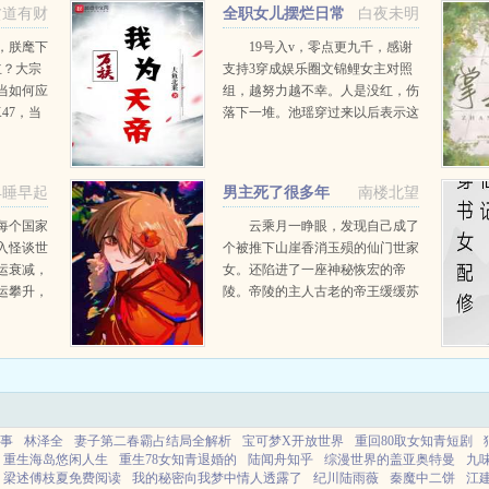
贫道有财
全职女儿摆烂日常
白夜未明
，朕麾下
19号入v，零点更九千，感谢
立？大宗
支持3穿成娱乐圈文锦鲤女主对照
当如何应
组，越努力越不幸。人是没红，伤
47，当
落下一堆。池瑶穿过来以后表示这
？有点东
爱豆难道就非当不可吗？世上无难
原子弹很
事，只要肯放弃。池瑶当下决定收
外挂好像
拾收拾回家当全职女...
早睡早起
男主死了很多年
南楼北望
.
每个国家
云乘月一睁眼，发现自己成了
入怪谈世
个被推下山崖香消玉殒的仙门世家
运衰减，
女。还陷进了一座神秘恢宏的帝
运攀升，
陵。帝陵的主人古老的帝王缓缓苏
被选中，
醒。他已成枯骨，周身弥漫着不祥
（二创，
的漆黑迷雾，吞噬了一切新鲜的血
1如果你
肉。他用空洞的眼眶望着...
..
事
林泽全
妻子第二春霸占结局全解析
宝可梦X开放世界
重回80取女知青短剧
重生海岛悠闲人生
重生78女知青退婚的
陆闻舟知乎
综漫世界的盖亚奥特曼
九
梁述傅枝夏免费阅读
我的秘密向我梦中情人透露了
纪川陆雨薇
秦魔中二饼
江