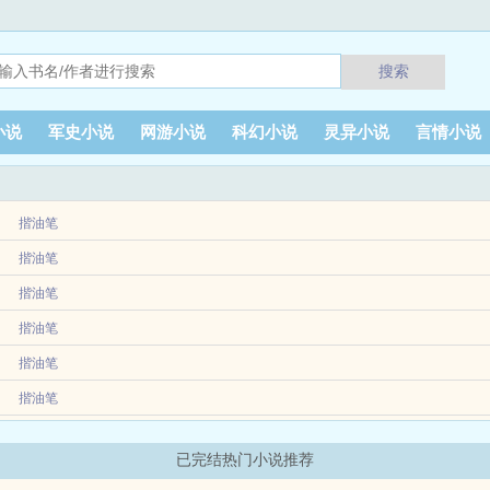
搜索
小说
军史小说
网游小说
科幻小说
灵异小说
言情小说
揩油笔
归都市大哥做了上门女婿，被连连欺辱！自己因为入狱的身份，被所有人鄙夷！却不想
揩油笔
归都市大哥做了上门女婿，被连连欺辱！自己因为入狱的身份，被所有人鄙夷！却不想
揩油笔
亲一家瞧我们不起，绝境之下，鬼谷师门出山，重拜我为少主。曾经尔等看我不起，
揩油笔
揩油笔
国娶老婆。为了明白情为何物，关圣拔刀对着一名肤如凝脂，美若嫦娥的美女。李雨
明，双腿残疾，受尽羞辱，谁成想，突然被列入魔帝必杀榜第一名，项上人头价值五
揩油笔
天回到丈母...
离不弃，就在封赏大会...
书和七个襁褓中的婴儿。林墨独自一人带着七个娃回山修仙，不想三年后陷入昏迷，
已完结热门小说推荐
竞得知前妻即将和白月...