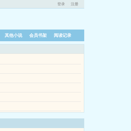
登录
注册
其他小说
会员书架
阅读记录
自己的亲生父母竟然是赫赫有名的京都豪门太子...
自己的亲生父母竟然是赫赫有名的京都豪门太子...
往后我要尔等高攀不起！从今天开始，我叶临，傲视
烟，嫁给我，不然我杀了你那一天，出现了十名恐怖
千亿，引来全球强者觊觎消息一出，妻子家族要杀
七个萌娃为了照顾林墨，不得不走上卖艺搞钱这条