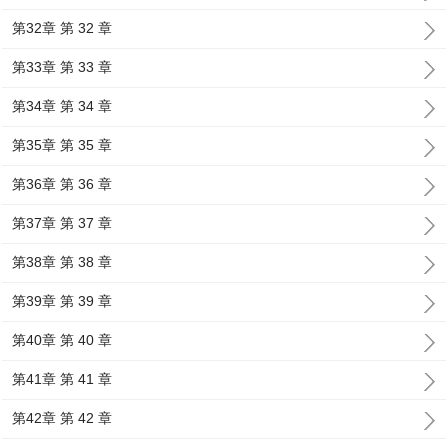
第32章 第 32 章
第33章 第 33 章
第34章 第 34 章
第35章 第 35 章
第36章 第 36 章
第37章 第 37 章
第38章 第 38 章
第39章 第 39 章
第40章 第 40 章
第41章 第 41 章
第42章 第 42 章