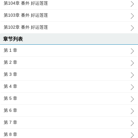
第104章 番外 好运莲莲
第103章 番外 好运莲莲
第102章 番外 好运莲莲
章节列表
第 1 章
第 2 章
第 3 章
第 4 章
第 5 章
第 6 章
第 7 章
第 8 章