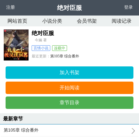
绝对臣服
注册
登录
网站首页
小说分类
会员书架
阅读记录
绝对臣服
今婳 著
言情小说
连载中
最近更新：
第105章 综合番外
更新时间：
2024-02-26 00:27:11
加入书架
开始阅读
章节目录
最新章节
第105章 综合番外