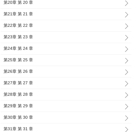
第20章 第 20 章
第21章 第 21 章
第22章 第 22 章
第23章 第 23 章
第24章 第 24 章
第25章 第 25 章
第26章 第 26 章
第27章 第 27 章
第28章 第 28 章
第29章 第 29 章
第30章 第 30 章
第31章 第 31 章