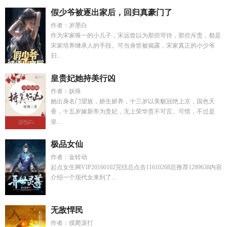
假少爷被逐出家后，回归真豪门了
作者：岁墨白
作为宋家唯一的小儿子，宋远曾以为那些苛待，那些斥责，都是
宋家培养继承人的手段。可当身世被揭露，宋家真正的小少爷
归...
皇贵妃她持美行凶
作者：妖殊
她出身名门望族，娇生娇养，十三岁以美貌冠绝上京，国色天
香，十五岁嫁新帝为贵妃，无上荣华贵不可言。可惜，不过是
皇...
极品女仙
作者：金铃动
起点女生网VIP20160102完结总点击11610268总推荐1289638内容
介绍一个现代女来到了...
无敌悍民
作者：摸爬滚打