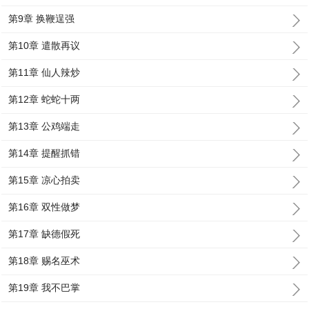
第9章 换鞭逞强
第10章 遣散再议
第11章 仙人辣炒
第12章 蛇蛇十两
第13章 公鸡端走
第14章 提醒抓错
第15章 凉心拍卖
第16章 双性做梦
第17章 缺德假死
第18章 赐名巫术
第19章 我不巴掌