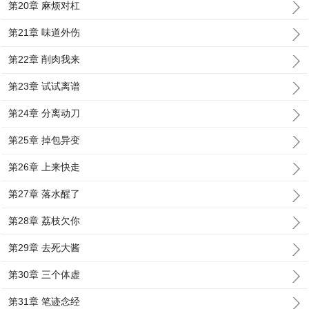
第20章 麻烦对杠
第21章 味道外伤
第22章 削肉我来
第23章 试试离谱
第24章 分离动刀
第25章 掉包异变
第26章 上来快走
第27章 落水醒了
第28章 荔枝欠你
第29章 去死大酱
第30章 三个体虚
第31章 笔迹念经