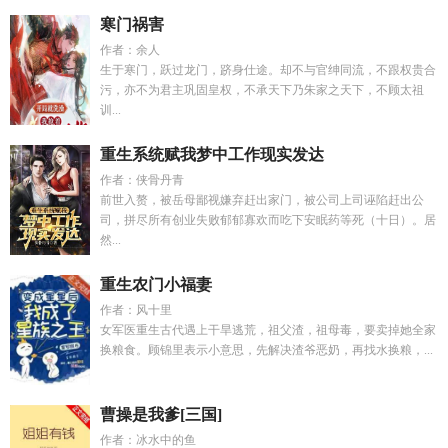
寒门祸害
作者：余人
生于寒门，跃过龙门，跻身仕途。却不与官绅同流，不跟权贵合
污，亦不为君主巩固皇权，不承天下乃朱家之天下，不顾太祖
训...
重生系统赋我梦中工作现实发达
作者：侠骨丹青
前世入赘，被岳母鄙视嫌弃赶出家门，被公司上司诬陷赶出公
司，拼尽所有创业失败郁郁寡欢而吃下安眠药等死（十日）。居
然...
重生农门小福妻
作者：风十里
女军医重生古代遇上干旱逃荒，祖父渣，祖母毒，要卖掉她全家
换粮食。顾锦里表示小意思，先解决渣爷恶奶，再找水换粮，...
曹操是我爹[三国]
作者：冰水中的鱼