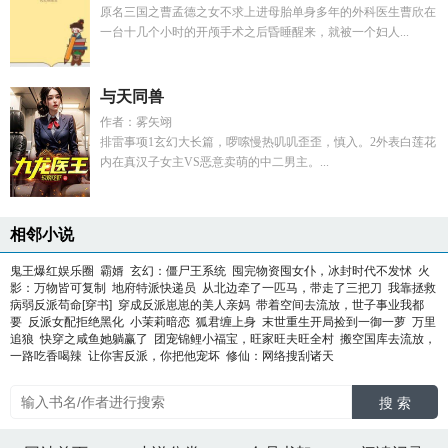
原名三国之曹孟德之女不求上进母胎单身多年的外科医生曹欣在
一台十几个小时的开颅手术之后昏睡醒来，就被一个妇人...
与天同兽
作者：雾矢翊
排雷事项1玄幻大长篇，啰嗦慢热叽叽歪歪，慎入。2外表白莲花
内在真汉子女主VS恶意卖萌的中二男主。...
相邻小说
鬼王爆红娱乐圈
霸婿
玄幻：僵尸王系统
囤完物资囤女仆，冰封时代不发怵
火
影：万物皆可复制
地府特派快递员
从北边牵了一匹马，带走了三把刀
我靠拯救
病弱反派苟命[穿书]
穿成反派崽崽的美人亲妈
带着空间去流放，世子事业我都
要
反派女配拒绝黑化
小茉莉暗恋
狐君缠上身
末世重生开局捡到一御一萝
万里
追狼
快穿之咸鱼她躺赢了
团宠锦鲤小福宝，旺家旺夫旺全村
搬空国库去流放，
一路吃香喝辣
让你害反派，你把他宠坏
修仙：网络搜刮诸天
搜 索