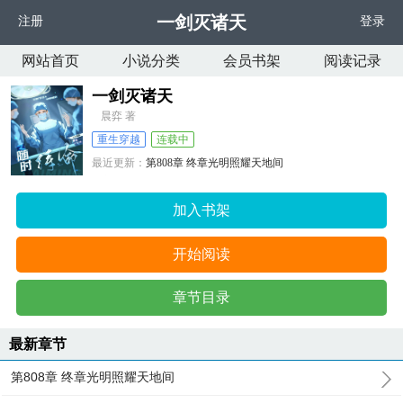
一剑灭诸天
注册
登录
网站首页
小说分类
会员书架
阅读记录
一剑灭诸天
晨弈 著
重生穿越
连载中
最近更新：
第808章 终章光明照耀天地间
更新时间：
2023-12-13 21:58:15
加入书架
开始阅读
章节目录
最新章节
第808章 终章光明照耀天地间