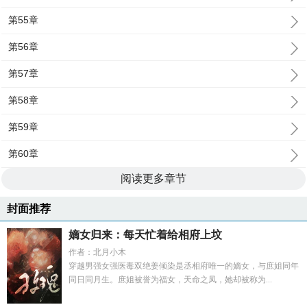
第55章
第56章
第57章
第58章
第59章
第60章
阅读更多章节
封面推荐
嫡女归来：每天忙着给相府上坟
作者：北月小木
穿越男强女强医毒双绝姜倾染是丞相府唯一的嫡女，与庶姐同年
同日同月生。庶姐被誉为福女，天命之凤，她却被称为...