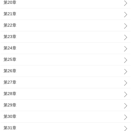
第20章
第21章
第22章
第23章
第24章
第25章
第26章
第27章
第28章
第29章
第30章
第31章