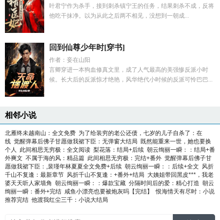
叶君宁作为杀手，接到刺杀镇宁王的任务，结果刺杀不成，反将
他吃干抹净。以为从此之后两不相见，没想到一朝成...
回到仙尊少年时[穿书]
作者：妾在山阳
言卿穿进一本狗血修真文里，成了人气最高的美强惨反派小时
候。长大后的反派惊才绝艳，风华绝代小时候的反派可怜巴巴...
相邻小说
北雁终未越南山：全文免费
为了给装穷的老公还债，七岁的儿子自杀了：在
线
觉醒弹幕后佛子甘愿做我裙下臣：无弹窗大结局
既然能重来一世，她也要换
个人
此间相思无穷极：全文阅读
梨花落：结局+后续
朝云绚丽一瞬：：结局+番
外爽文
不属于海的风：精品篇
此间相思无穷极：完结+番外
觉醒弹幕后佛子甘
愿做我裙下臣：,裴瑾年林夏夏全文免费+后续
朝云绚丽一瞬：：后续+全文
风折
千山不复逢：最新章节
风折千山不复逢：+番外+结局
大姨姐带回黑皮***，我老
婆天天听人家墙角
朝云绚丽一瞬：：爆款宝藏
分隔时间后的爱：精心打造
朝云
绚丽一瞬：番外+完结
咸鱼小漂亮也要被炮灰吗【完结】
恨海情天有尽时：小说
推荐完结
他渡我红尘三千：小说大结局