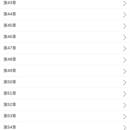
第43章
第44章
第45章
第46章
第47章
第48章
第49章
第50章
第51章
第52章
第53章
第54章