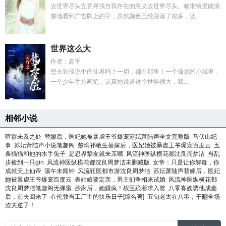
去世界尽头立意寻找自我存在的意义去世界尽头。瞄准镜里能清
楚地看到广告牌上的字，虽然颜色已经脱落了很多，还...
世界这么大
作者：高手
想去到传说中的仙界吗？一切，都在那里！一个偏远的小城里，
一个少年手持画笔，认真地说道这个世界很大，我...
相邻小说
喧嚣未及之处
替嫁后，医妃她被暴虐王爷爆宠苏妘萧陆声全文完整版
马伏山纪
事
苏妘萧陆声小说笔趣阁
楚瑜祁敬生替嫁后，医妃她被暴虐王爷爆宠百度云
五
条猫猫和他的水手兔子
是忍界挚友就来亲嘴
风流神医纵横花都沈良周梦洁
当乱
步捡到一只gin
风流神医纵横花都沈良周梦洁未删减版
女帝：只是让你解毒，你
成就无上仙帝
溪午未闻钟
风流狂医都市游沈良周梦洁
苏妘萧陆声替嫁后，医妃
她被暴虐王爷爆宠百度云
表姑娘要定亲，男主们争相来试婚
风流神医纵横花都
沈良周梦洁笔趣阁无弹窗
抄家后，她赚疯！权臣跪着求入赘
八零寡嫂诱他成瘾
后，前夫回来了
在伦敦当工厂主的快乐日子[综名著]
五旬老太在八零，干翻全场
渣夫逆子！