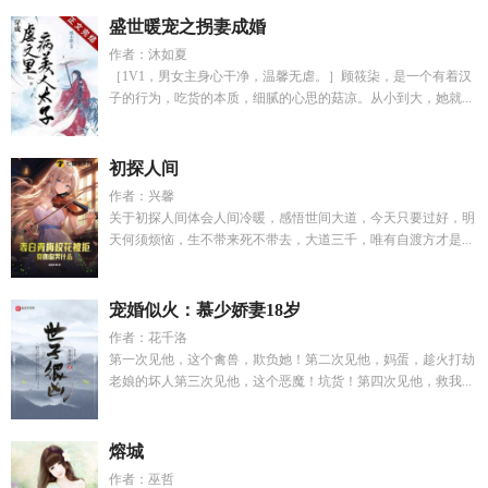
盛世暖宠之拐妻成婚
作者：沐如夏
［1V1，男女主身心干净，温馨无虐。］顾筱柒，是一个有着汉
子的行为，吃货的本质，细腻的心思的菇凉。从小到大，她就...
初探人间
作者：兴馨
关于初探人间体会人间冷暖，感悟世间大道，今天只要过好，明
天何须烦恼，生不带来死不带去，大道三千，唯有自渡方才是...
宠婚似火：慕少娇妻18岁
作者：花千洛
第一次见他，这个禽兽，欺负她！第二次见他，妈蛋，趁火打劫
老娘的坏人第三次见他，这个恶魔！坑货！第四次见他，救我...
熔城
作者：巫哲