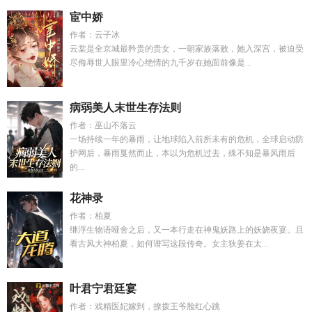
宦中娇
作者：云子冰
云棠是全京城最矜贵的贵女，一朝家族落败，她入深宫，被迫受
尽侮辱世人眼里冷心绝情的九千岁在她面前像是...
病弱美人末世生存法则
作者：巫山不落云
一场持续一年的暴雨，让地球陷入前所未有的危机，全球启动防
护网后，暴雨戛然而止，本以为危机过去，殊不知是暴风雨后
的...
花神录
作者：柏夏
继浮生物语哑舍之后，又一本行走在神鬼妖路上的妖娆夜宴。且
看古风大神柏夏，如何谱写这段传奇。女主狄姜在太...
叶君宁君廷宴
作者：戏精医妃嫁到，撩拨王爷脸红心跳