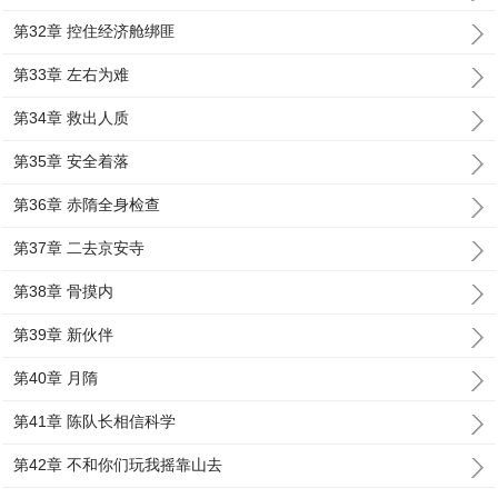
第32章 控住经济舱绑匪
第33章 左右为难
第34章 救出人质
第35章 安全着落
第36章 赤隋全身检查
第37章 二去京安寺
第38章 骨摸内
第39章 新伙伴
第40章 月隋
第41章 陈队长相信科学
第42章 不和你们玩我摇靠山去