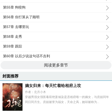
第55章 狗咬狗
第56章 你打算从了顾明
第57章 去哪里玩
第58章 走秀
第59章 跟踪
第60章 以后少说这句话不吉利
阅读更多章节
封面推荐
嫡女归来：每天忙着给相府上坟
作者：北月小木
穿越男强女强医毒双绝姜倾染是丞相府唯一的嫡女，与庶姐同年
同日同月生。庶姐被誉为福女，天命之凤，她却被称为...