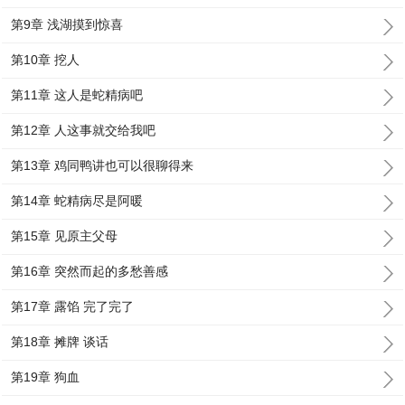
第9章 浅湖摸到惊喜
第10章 挖人
第11章 这人是蛇精病吧
第12章 人这事就交给我吧
第13章 鸡同鸭讲也可以很聊得来
第14章 蛇精病尽是阿暖
第15章 见原主父母
第16章 突然而起的多愁善感
第17章 露馅 完了完了
第18章 摊牌 谈话
第19章 狗血