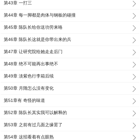
第43章 一打三
第44章 每一脚都是肉体与钢板的碰撞
第45章 陈队长给你送功劳来咯
第46章 陈队长这就是你带出来的兵
第47章 让研究院给她走走后门
第48章 绝不可能再出事绝不
第49章 淡紫色行李箱后续
第50章 月隋怎么没有变化
第51章有 奇怪的味道
第52章 陈队长其实我可以解释的
第53章 之前有过几面之缘罢了
第54章 这招看着有点眼熟