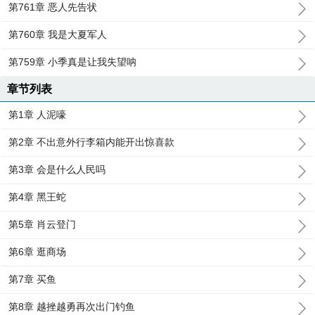
第761章 恶人先告状
第760章 我是大夏军人
第759章 小季真是让我失望呐
章节列表
第1章 人泥嚎
第2章 不出意外行李箱内能开出惊喜款
第3章 会是什么人民吗
第4章 黑王蛇
第5章 肖云登门
第6章 逛商场
第7章 买鱼
第8章 越挫越勇再次出门钓鱼