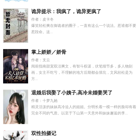
诡异提示：我疯了，诡异更疯了
作者：皮卡冬
爆笑轻松爽在御诡者的圈子，一直有这么一个说法。惹谁都不要
惹段命。这...
掌上娇娇／娇骨
作者：支云
阅前指南甜宠双洁爽文，有智斗权谋，伏笔细节多，多人物刻
画，女主不吃亏，不理解的地方后期都会填坑，文风轻松是为
方...
退婚后我娶了小姨子,高冷未婚妻哭了
作者：十梦九她
精灵活泼的妹妹高冷迫人的姐姐。分明长着一模一样的脸却有着
完全不同的气质。以至于下山第一天意外和妹妹邂逅的李...
双性拍摄记