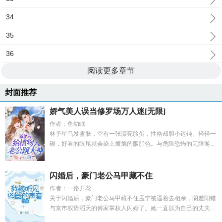
34
35
36
阅读更多章节
封面推荐
娇气美人误当修罗场万人迷[无限]
作者：鱼幼眠
林予星乌发雪肤，空有一张漂亮脸蛋，性格却胆小迟钝。轻轻一
碰，好看的眼尾就会染上旖旎的胭脂色。与危险恐怖的无限游...
闪婚后，豪门老公马甲藏不住
作者：一路开花
关于闪婚后，豪门老公马甲藏不住孟宁被逼着去相亲，阴差阳错
与京市权势滔天的傅家掌权人闪婚了。她一直以为自己的丈夫...