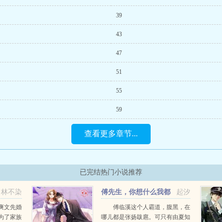
39
43
47
51
55
59
查看更多章节...
已完结热门小说推荐
林不染
傅先生，你想什么我都
起汐
知道
爽文先婚
傅临溪这个人霸道，腹黑，在
为了家族
哪儿都是张扬跋扈。可只有由夏知