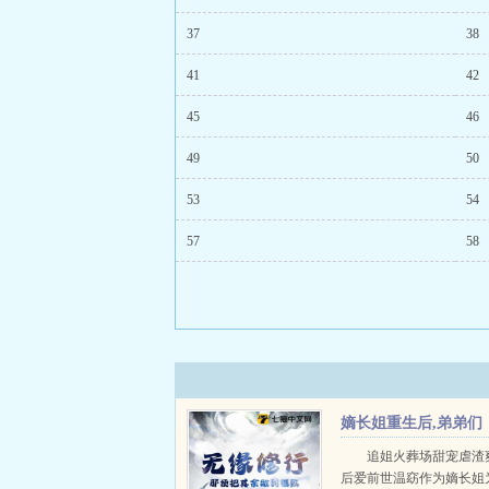
37
38
41
42
45
46
49
50
53
54
57
58
嫡长姐重生后,弟弟们
真香了
追姐火葬场甜宠虐渣
后爱前世温窈作为嫡长姐