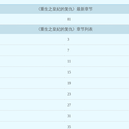
《重生之皇妃的复仇》最新章节
81
《重生之皇妃的复仇》章节列表
3
7
11
15
19
23
27
31
35