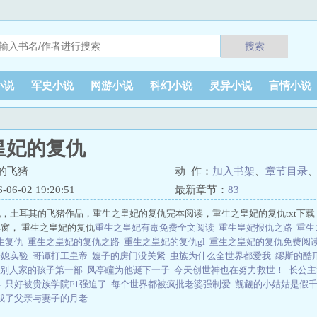
搜索
小说
军史小说
网游小说
科幻小说
灵异小说
言情小说
皇妃的复仇
的飞猪
动 作：
加入书架
、
章节目录
6-02 19:20:51
最新章节：
83
，土耳其的飞猪作品，重生之皇妃的复仇完本阅读，重生之皇妃的复仇txt下
窗， 重生之皇妃的复仇
重生之皇妃有毒免费全文阅读
重生皇妃报仇之路
重生
生复仇
重生之皇妃的复仇之路
重生之皇妃的复仇gl
重生之皇妃的复仇免费阅
公媳实验
哥谭打工皇帝
嫂子的房门没关紧
虫族为什么全世界都爱我
缪斯的酷
别人家的孩子第一部
风亭瞳为他诞下一子
今天创世神也在努力救世！
长公主
年
只好被贵族学院F1强迫了
每个世界都被疯批老婆强制爱
觊觎的小姑姑是假
成了父亲与妻子的月老