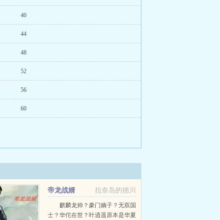
40
44
48
52
56
60
帝龙战婿
拉奈岛的德川
麒麟龙帅？豪门嫡子？无双国
士？华佗在世？叶逍遥原本是华夏