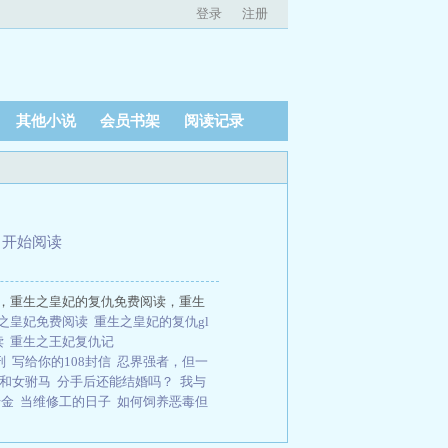
登录
注册
其他小说
会员书架
阅读记录
、
开始阅读
载，重生之皇妃的复仇免费阅读，重生
之皇妃免费阅读
重生之皇妃的复仇gl
读
重生之王妃复仇记
刑
写给你的108封信
忍界强者，但一
和女驸马
分手后还能结婚吗？
我与
千金
当维修工的日子
如何饲养恶毒但