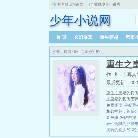
将本站设为首页
收藏少年小说网
少年小说网
首 页
玄幻修真
重生穿越
都市
少年小说网
>
重生之皇妃的复仇
重生之
作 者：土耳其
最后更新：2026-0
重生之皇妃的复仇
之皇妃的复仇无弹
免费阅读
皇妃重
相邻推荐：
荒岛
直被嬤
极限救援
异性合租的那些
病弱的真少爷
我