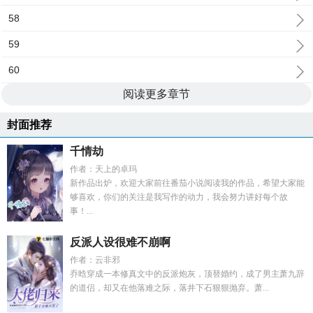
58
59
60
阅读更多章节
封面推荐
千情劫
作者：天上的卓玛
新作品出炉，欢迎大家前往番茄小说阅读我的作品，希望大家能
够喜欢，你们的关注是我写作的动力，我会努力讲好每个故
事！...
反派人设很难不崩啊
作者：云非邪
乔晗穿成一本修真文中的反派炮灰，顶替婚约，成了男主萧九辞
的道侣，却又在他落难之际，落井下石狠狠抛弃。萧...