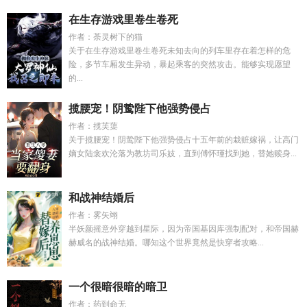
在生存游戏里卷生卷死
作者：荼灵树下的猫
关于在生存游戏里卷生卷死未知去向的列车里存在着怎样的危
险，多节车厢发生异动，暴起乘客的突然攻击。能够实现愿望
的...
揽腰宠！阴鸷陛下他强势侵占
作者：揽芙蕖
关于揽腰宠！阴鸷陛下他强势侵占十五年前的栽赃嫁祸，让高门
嫡女陆衾欢沦落为教坊司乐妓，直到傅怀瑾找到她，替她赎身...
和战神结婚后
作者：雾矢翊
半妖颜摇意外穿越到星际，因为帝国基因库强制配对，和帝国赫
赫威名的战神结婚。哪知这个世界竟然是快穿者攻略...
一个很暗很暗的暗卫
作者：药到命无