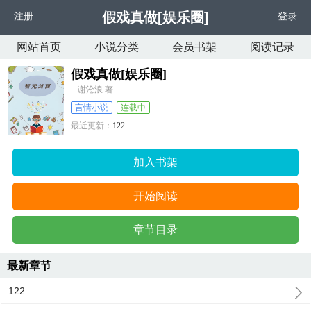
假戏真做[娱乐圈]
注册
登录
网站首页
小说分类
会员书架
阅读记录
假戏真做[娱乐圈]
谢沧浪 著
言情小说
连载中
最近更新：
122
更新时间：
2026-06-03 07:05:14
加入书架
开始阅读
章节目录
最新章节
122