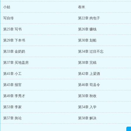
小姑
舂米
写自传
第22章 肉包子
第25章 写书
第26章 赚钱
第29章 下本书
第30章 划船
第33章 金奶奶
第34章 过目不忘
第37章 买地盖房
第38章 完稿
第41章 小工
第42章 上梁酒
第45章 报官
第46章 苟县令
第49章 李秀才
第50章 秋收
第53章 李家
第54章 入学
第57章 舆论
第58章 解决