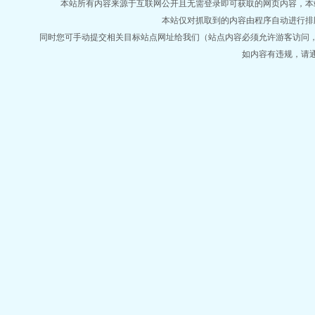
什
春寒料峭的季节
开局躲起来小游戏入口
咒术回战和死神的相似之处
秦观与
本站所有内容来源于互联网公开且无需登录即可获取的网页内容，本站爬虫遵
费阅读
温以凡桑延经典剧集
我在抗战当学霸
哨兵们嗜我成瘾笔趣阁
重生之超
本站仅对抓取到的内容由程序自动进行排
夏
穿成豪门亲妈免费阅读
快穿之她身娇体软宁初免费阅读
开局躲起来
女主叫
同时您可手动提交相关目标站点网址给我们（站点内容必须允许游客访问
夸克
都市医圣传奇
开局躲起来降妖怎么用
王静航空最新章节在哪看
祝敔
高
玄门大佬
开局躲起来免广告
白夜行雪穗母亲的死因
苏轼秦观
开局躲起来官方
如内容有违规，请
后国家爸爸带我起飞了
资本家大少爷被扛回家短剧
霍格沃茨老师
哈士奇狗霸
盛昱阳乒乓球
万人迷主角的恶毒小表弟海棠
同萌会还在吗
系统上交国家的纯
最新章节
89中文网
包子小说网
言情小说网
43中文
138小说网
书海小说网