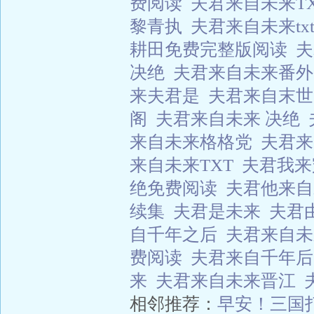
费阅读
夫君来自未来T
黎青执
夫君来自未来tx
耕田免费完整版阅读
决绝
夫君来自未来番
来夫君是
夫君来自末世
阁
夫君来自未来 决绝
来自未来格格党
夫君来
来自未来TXT
夫君我
绝免费阅读
夫君他来
续集
夫君是未来
夫君
自千年之后
夫君来自
费阅读
夫君来自千年
来
夫君来自未来晋江
相邻推荐：
早安！三国