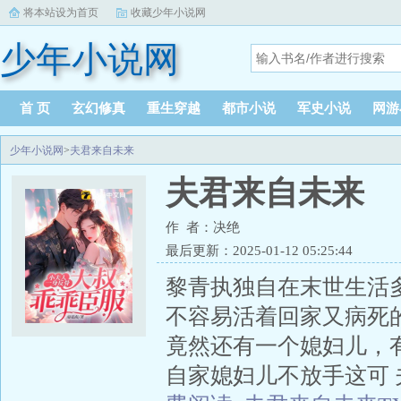
将本站设为首页
收藏少年小说网
少年小说网
首 页
玄幻修真
重生穿越
都市小说
军史小说
网游
少年小说网
>
夫君来自未来
夫君来自未来
作 者：决绝
最后更新：2025-01-12 05:25:44
黎青执独自在末世生活
不容易活着回家又病死
竟然还有一个媳妇儿，
自家媳妇儿不放手这可 