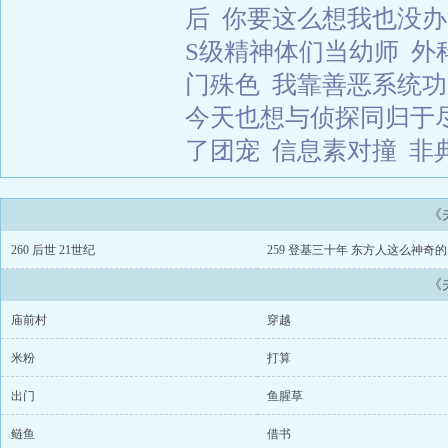
后
你要这么想我也没办
S级精神体们当幼师
外
门殊色
我靠善恶系统功
今天也想与侦探同归于
了团宠
信息素对撞
非
《
260 后世 21世纪
259 登基三十年 东方人这么神奇的
《
庙前村
穿越
米粉
打算
出门
鱼腥草
鲢鱼
借书