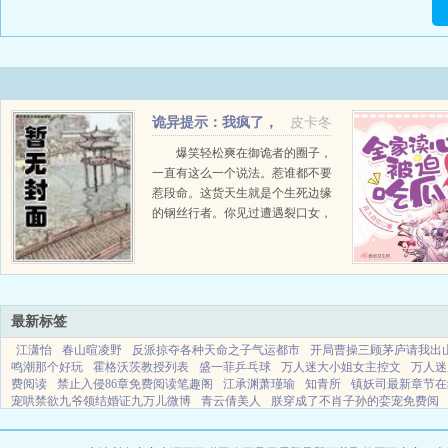
诡异提示：我疯了，
皮卡冬
诡异更疯了
爆笑轻松爽在御诡者的圈子，
一直有这么一个说法。惹谁都不要
惹段命。这货天生就是个生死边缘
的钢丝行者。你见过遭遇裂口女，
直接一口亲上去的吗？关键人家还
软在他怀里了。你又见...
最新标签
江潇怡
春山暄凌野
反派掠夺各种天命之子气运都市
开局曹操三顾茅庐请我出
鸣潮那个好玩
霍格沃茨教授列表
盛一菲乒乓球
万人迷大小姐女主控文
万人迷
费阅读
禁止入侵86章免费阅读笔趣阁
江承渊萧瑾瑜
知青所
镇妖司最新章节在
宠哄禁欲九爷领结婚证九万儿微博
青云倩美人
朕穿成了不肖子孙的娈宠免费阅
末世恶毒女配的全文阅读
星铁火花萌娘百科
废柴嫡女要翻天 精彩片段
盛源乒
在亲子综艺爆火
都市医圣秦阳短剧在线观看
女主冯依依
病态控妻2018网络
快