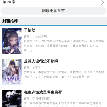
第 20 章
阅读更多章节
封面推荐
千情劫
作者：天上的卓玛
新作品出炉，欢迎大家前往番茄小说阅读我的作品，希望大家能
够喜欢，你们的关注是我写作的动力，我会努力讲好每个故
事！...
反派人设很难不崩啊
作者：云非邪
乔晗穿成一本修真文中的反派炮灰，顶替婚约，成了男主萧九辞
的道侣，却又在他落难之际，落井下石狠狠抛弃。萧...
在生存游戏里卷生卷死
作者：荼灵树下的猫
关于在生存游戏里卷生卷死未知去向的列车里存在着怎样的危