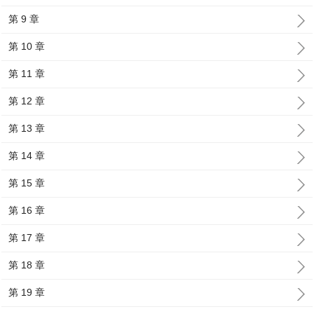
第 9 章
第 10 章
第 11 章
第 12 章
第 13 章
第 14 章
第 15 章
第 16 章
第 17 章
第 18 章
第 19 章