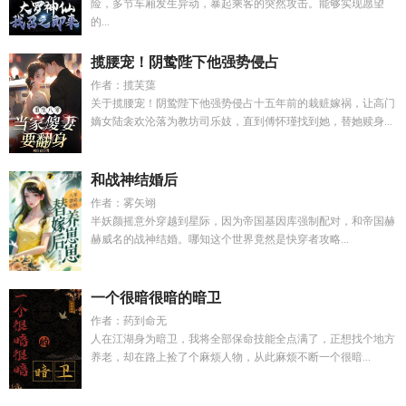
险，多节车厢发生异动，暴起乘客的突然攻击。能够实现愿望
的...
揽腰宠！阴鸷陛下他强势侵占
作者：揽芙蕖
关于揽腰宠！阴鸷陛下他强势侵占十五年前的栽赃嫁祸，让高门
嫡女陆衾欢沦落为教坊司乐妓，直到傅怀瑾找到她，替她赎身...
和战神结婚后
作者：雾矢翊
半妖颜摇意外穿越到星际，因为帝国基因库强制配对，和帝国赫
赫威名的战神结婚。哪知这个世界竟然是快穿者攻略...
一个很暗很暗的暗卫
作者：药到命无
人在江湖身为暗卫，我将全部保命技能全点满了，正想找个地方
养老，却在路上捡了个麻烦人物，从此麻烦不断一个很暗...