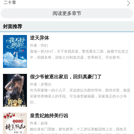
二十章
阅读更多章节
封面推荐
逆天异体
作者：悾幻
落地一把AK47，天下舍我其谁。擎苍重生三国，纵横于乱世之
中，招揽名将，训练士兵制造武器，世界称王。尽在新书...
假少爷被逐出家后，回归真豪门了
作者：岁墨白
作为宋家唯一的小儿子，宋远曾以为那些苛待，那些斥责，都是
宋家培养继承人的手段。可当身世被揭露，宋家真正的小少爷
归...
皇贵妃她持美行凶
作者：妖殊
她出身名门望族，娇生娇养，十三岁以美貌冠绝上京，国色天