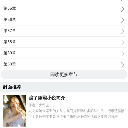
第55章
第56章
第57章
第58章
第59章
第60章
阅读更多章节
封面推荐
骗了康熙小说简介
作者：大司空
九龙夺嫡最紧要的关头，九门提督隆科多的私生子，把康熙骗惨
了！各位书友要是觉得骗了康熙还不错的话请不要忘记向您...