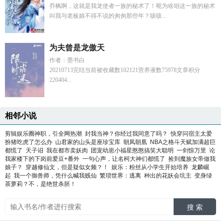
乔枫啊，这就是我龙使者一族的秘术了！呃为啥咱这一族的秘术
叫我与老板娘不得不说的匆匆那些年？咳咳...
为夫曾是龙傲天
作者：墨书白
20210713完结当前被收藏数102121营养液数75978文章积分
220404...
相邻小说
剪辑娱乐圈神职，引全网热潮
封我当神？你经过我同意了吗？
快穿问宿主太爱
扮猪吃虎了怎么办
山君家的山头是座珍宝库
朝凤朝凰
NBA之格斗天赋加满超巨
都慌了
天子诏
我在都市卖妖肉
团宠幼崽小福星憨憨搞笑大聪明
一剑惊万里
论
我家楼下的下岗前爱豆+番外
一句心声，让名柯大神们都慌了
捡到魔族女帝做我
娘子？
穿越修仙文，但是疑似女频？！
娱乐：粉丝从小学生开始培养
龙麟崛
起
我一个御兽师，凭什么喊我贱仙
繁琐世界：逃离
种出的花妖会坑主
变身绿
茶萝莉？不，是绝世杀胚！
搜 索