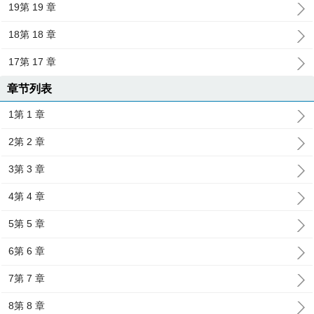
19第 19 章
18第 18 章
17第 17 章
章节列表
1第 1 章
2第 2 章
3第 3 章
4第 4 章
5第 5 章
6第 6 章
7第 7 章
8第 8 章