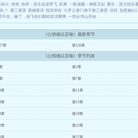
深GL
绝色
快穿：宿主这波带飞
距离
一医成瘾：神医王妃
重生：贺少回头
大队？
唐三唐昊
新婚童话
投其所好
斗罗之唐门弟子唐三唐昊
任性
别惹她[GL
苟不住，麻了，创飞你们顾幼安沈卿离
一切从华山开始
《心情难以言喻》最新章节
27章
第126章
《心情难以言喻》章节列表
章
第3章
章
第7章
0章
第11章
4章
第15章
8章
第19章
2章
第23章
6章
第27章