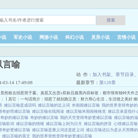
搜索
小说
军史小说
网游小说
科幻小说
灵异小说
言情小说
以言喻
动 作：
加入书架
、
章节目录
3-14 17:49:08
最新章节：
第128章
，竟然敢去招惹简于蓁。臭屁又怂货x双标且腹黑内容标签：都市情有独钟天作
：┃其它：一句话简介：招惹了就别跑立意：努力用心生活，生活馈之美好 难
语
难以言喻是成语吗
难以言喻的近义词
米闹闹难以言喻
我的世界变得奇妙
得奇妙而难以言喻
难以言喻在线阅读
难以言喻米闹闹格格党
难以言表是指什
得奇妙的难以言喻
奇妙的难以言喻
我的天空变得奇妙更难以言喻
难以言喻的滋
言喻歌词
难以言喻的情绪
难以言喻上则为日月
难以言喻的拼音
心情难以言
得奇妙更难以言喻
难以言喻是褒义词还是贬义词
难以言喻还以为是从天而降
喻
难以言喻的英文
我的世界突然变得奇妙更难以言喻