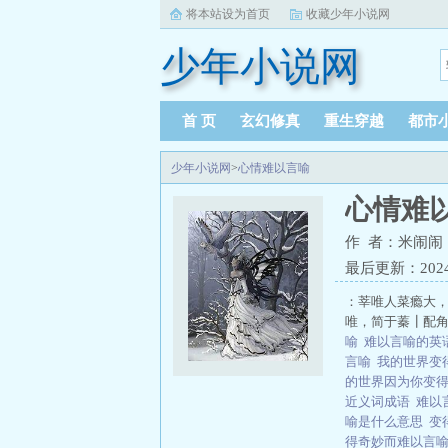
将本站设为首页
收藏少年小说网
少年小说网
首 页
玄幻修真
重生穿越
都市
少年小说网
>
心情难以言喻
心情难
作 者：米闹闹
最后更新：2024-0
：莘唯人菜瘾大
唯，简于蓁┃配角
喻
难以言喻的英
言喻
我的世界变
的世界因为你变
近义词成语
难以
喻是什么意思
变
得奇妙而难以言