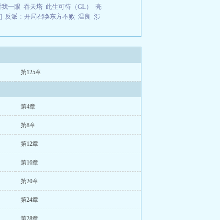
看我一眼
吞天塔
此生可待（GL）
亮
]
反派：开局召唤东方不败
温良
涉
第125章
第4章
第8章
第12章
第16章
第20章
第24章
第28章