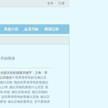
登录
注册
其他小说
会员书架
阅读记录
、
开始阅读
之合甜文轻松搜索关键字：主角：莘
以言喻
整个世界变得奇妙且难以言
的难以言喻
我的世界变得奇妙更难以
么心情
难以言喻的感觉什么意思
我
味 孙如
难以言喻读音
难以言喻的
喻
这世界变得奇妙更难以言喻
难以言
的梦境
难以言喻的赛璞达
关于爱情变