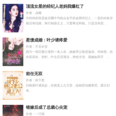
顶流女星的经纪人老妈我爆红了
作者：凉曦
许柯冉前世是娱乐圈中号称点金手的金牌经纪人，一直到40多岁
都没有结婚，奉行独身主义，只爱事业和钱。只是没有想...
惹债成婚：叶少请疼爱
作者：不见长安
因为一笔巨额欠债和一条人命，她被养父推进漩涡。伺候我，给
你算高价。初时，叶仓言语薄凉，神色冷清。视她如草芥 ...
前任无双
作者：跃千愁
归根落叶遇风起，扶摇直上九万里，战袍雷动撼青冥。霸王归
来...
错嫁后成了总裁心尖宠
作者：一只喵