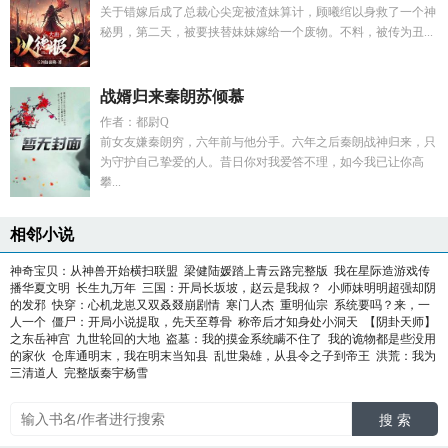
关于错嫁后成了总裁心尖宠被渣妹算计，顾曦绾以身救了一个神
秘男，第二天，被要挟替妹妹嫁给一个废物。不料，被传为丑...
战婿归来秦朗苏倾慕
作者：都尉Q
前女友嫌秦朗穷，六年前与他分手。六年之后秦朗战神归来，只
为守护自己挚爱的人。昔日你对我爱答不理，如今我已让你高
攀...
相邻小说
神奇宝贝：从神兽开始横扫联盟
梁健陆媛踏上青云路完整版
我在星际造游戏传
播华夏文明
长生九万年
三国：开局长坂坡，赵云是我叔？
小师妹明明超强却阴
的发邪
快穿：心机龙崽又双叒叕崩剧情
寒门人杰
重明仙宗
系统要吗？来，一
人一个
僵尸：开局小说提取，先天至尊骨
称帝后才知身处小洞天
【阴卦天师】
之东岳神宫
九世轮回的大地
盗墓：我的摸金系统瞒不住了
我的诡物都是些没用
的家伙
仓库通明末，我在明末当知县
乱世枭雄，从县令之子到帝王
洪荒：我为
三清道人
完整版秦宇杨雪
搜 索