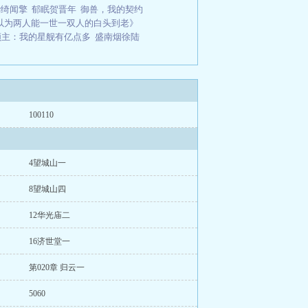
华绮闻擎
郁眠贺晋年
御兽，我的契约
以为两人能一世一双人的白头到老》
领主：我的星舰有亿点多
盛南烟徐陆
100110
4望城山一
8望城山四
12华光庙二
16济世堂一
第020章 归云一
5060