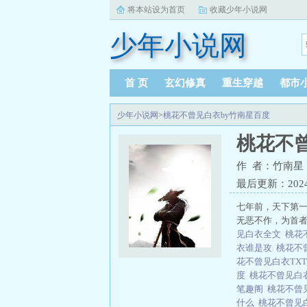
将本站设为首页
收藏少年小说网
少年小说网
首 页
玄幻修真
重生穿越
都市
少年小说网
>
桃花不曾见白衣by竹南星百度
桃花不
作 者：竹南星
最后更新：2024-1
七年前，天下第
无恶不作，为首者不知名
见白衣全文
桃花
衣谁是攻
桃花不
花不曾见白衣TX
度
桃花不曾见白
笔趣阁
桃花不曾
什么
桃花不曾见