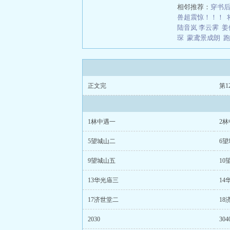
相邻推荐：
穿书
兽超震惊！！！
陆音岚 李云霁
姜
琛
蒙鸢景成朗
跑
正文完
第1
1林中遇一
2
5望城山二
6
9望城山五
10
13华光庙三
14
17济世堂二
18
2030
304