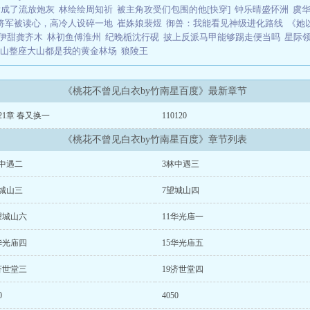
后成了流放炮灰
林绘绘周知祈
被主角攻受们包围的他[快穿]
钟乐晴盛怀洲
虞
将军被读心，高冷人设碎一地
崔姝娘裴煜
御兽：我能看见神级进化路线
《她
伊甜龚齐木
林初鱼傅淮州
纪晚栀沈行砚
披上反派马甲能够踢走便当吗
星际
山整座大山都是我的黄金林场
狼陵王
《桃花不曾见白衣by竹南星百度》最新章节
21章 春又换一
110120
《桃花不曾见白衣by竹南星百度》章节列表
林中遇二
3林中遇三
望城山三
7望城山四
望城山六
11华光庙一
华光庙四
15华光庙五
济世堂三
19济世堂四
0
4050