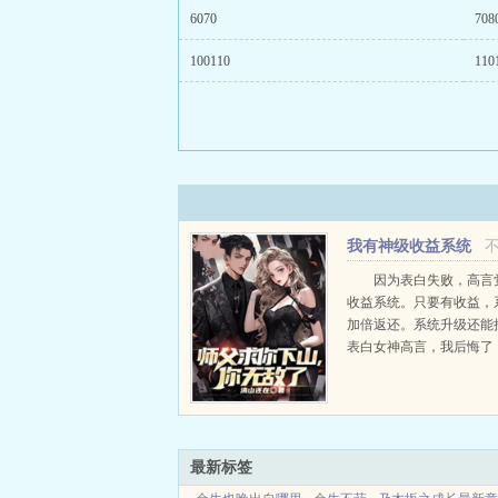
6070
708
100110
110
我有神级收益系统
因为表白失败，高言
收益系统。只要有收益，
加倍返还。系统升级还能
表白女神高言，我后悔了
一起吧。高言滚！...
最新标签