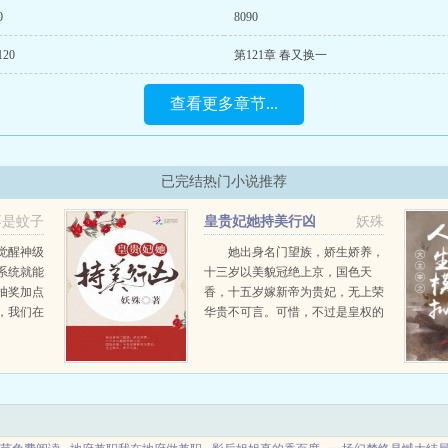
0
8090
120
第121章 春又换一
查看更多章节...
已完结热门小说推荐
不是蚊子
皇贵妃她持美行凶
妖殊
觉醒神级
她出身名门望族，娇生娇养，
系统就能
十三岁以美貌冠绝上京，国色天
抽奖加点
香，十五岁嫁新帝为贵妃，无上荣
，我们在
华贵不可言。可惜，不过是皇权的
棋子罢了。一碗绝子汤，断了红尘
梦，半幅残躯，受尽屈辱，心如死
灰，最后还被那无良渣帝...