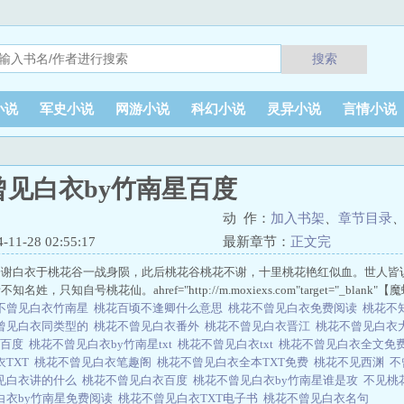
搜索
小说
军史小说
网游小说
科幻小说
灵异小说
言情小说
曾见白衣by竹南星百度
动 作：
加入书架
、
章节目录
1-28 02:55:17
最新章节：
正文完
一谢白衣于桃花谷一战身陨，此后桃花谷桃花不谢，十里桃花艳红似血。世人皆
姓，只知自号桃花仙。ahref="http://m.moxiexs.com"target="_blan
不曾见白衣竹南星
桃花百顷不逢卿什么意思
桃花不曾见白衣免费阅读
桃花不
曾见白衣同类型的
桃花不曾见白衣番外
桃花不曾见白衣晋江
桃花不曾见白衣
T百度
桃花不曾见白衣by竹南星txt
桃花不曾见白衣txt
桃花不曾见白衣全文免
衣TXT
桃花不曾见白衣笔趣阁
桃花不曾见白衣全本TXT免费
桃花不见西渊
不
见白衣讲的什么
桃花不曾见白衣百度
桃花不曾见白衣by竹南星谁是攻
不见桃
白衣by竹南星免费阅读
桃花不曾见白衣TXT电子书
桃花不曾见白衣名句