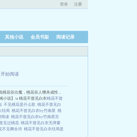
登录
注册
其他小说
会员书架
阅读记录
、
开始阅读
说桃花谷出魔，桃花谷人嗜杀成性，
k"【魔蝎小说】/a 桃花不曾见白衣
桃花不曾
知
不见桃花是什么歌
桃花不曾见白
大结局
桃花不曾见白衣by竹南星
桃
费阅读
桃花不曾见白衣by竹南星百
曾见过桃花
桃花不曾见白衣无弹窗
花不见卿全诗
桃花不曾见白衣结局是