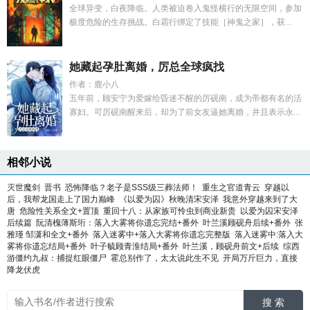
全球异变，白夜降临。人类被迫卷入鬼怪横行的无限空间，参加
极度危险的生存挑战。白霜行绑定了技能［神鬼之家］，获...
她藏起孕肚离婚，厉总全球疯找
作者：鹿小八
五年前，顾安宁为爱嫁给昏迷不醒的厉砚南，成为帝都有名的活
寡妇。可厉砚南醒来后，却为了前女友逼她离婚，并且表示永...
相邻小说
灭世魔剑
晋书
恐怖降临？老子是SSS级三葬法师！
重生之官道青云
穿越以
后，我帮龙国走上了国力巅峰
《以爱为囚》秋晚清宋安泽
我意外穿越来到了大
唐
危险性关系全文+置顶
重回十八：从家族可怜虫到商业新贵
以爱为囚宋安泽
后续篇
阮清槐薄斯珩：落入大雾将你遗忘完结+番外
叶兰溪顾砚舟后续+番外
张
雅瑾 邹潇和全文+番外
落入迷雾中+落入大雾将你遗忘完整版
落入迷雾中:落入大
雾将你遗忘结局+番外
叶子毓顾青淮结局+番外
叶兰溪，顾砚舟前文+后续
综西
游僵约九叔：捕捉红眼僵尸
霍总别作了，太太说此生不见
开局万斤巨力，直接
降龙伏虎
搜 索