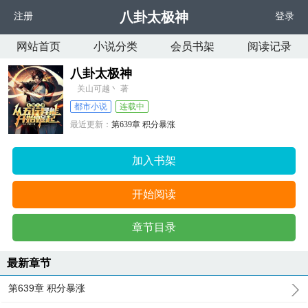
八卦太极神
注册
登录
网站首页
小说分类
会员书架
阅读记录
八卦太极神
关山可越丶 著
都市小说
连载中
最近更新：
第639章 积分暴涨
更新时间：
2025-07-26 09:06:17
加入书架
开始阅读
章节目录
最新章节
第639章 积分暴涨