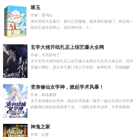
琢玉
作者：墨书白
傅长陵初次见秦衍，秦衍已是魔修。他杀傅长陵满门，然后将一
块旧玉放在他掌心。他说傅长陵，人...
玄学大佬开纸扎店上综艺爆火全网
作者：月亮咕咕了
关于玄学大佬开纸扎店上综艺爆火全网古代玄术大佬云舒，意外
穿越小网红，原主有个豪门老公不珍惜，各种作死，导致她醒...
变身修仙女学神，掀起学术风暴！
作者：林落夏雨
关于变身修仙女学神，掀起学术风暴！随手一篇论文就让丹药界
的教授们纷纷女装跪求下文。一场阵法学术演讲，大帝强者都...
神鬼之家
作者：纪婴