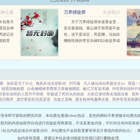
死神之墓
万界猎徒师
火夕四少
年包青天
关于万界猎徒师休道黄金贵，
雪花女神
安乐最值钱。泰山崩于前而面不改
西游记后
色，这不是淡定，而是懒，当如此
视剧世
懒散性格的李安乐碰到以收徒养成
成就永
为任务目标的猎徒系统，李安乐不
得不承认，徒弟太多，腰也会很痛
的。你以为猎徒系统只需要教徒弟
就可以了？不不不，当教徒...
看
加班是为了什么
晚风长信全部歌词
刘可薇
凡人修仙传仙界篇全文txt
我是一
校霸亲吻校霸
白色橄榄树李瓒第几章被挑脚筋
被亿万富翁求婚
环世界科技时代
些喜欢加班的人晋升不快呢
穿越成了死对头的娃娃
火影忍者经典名场面合集
我有
招式顺序
虚空夜影的克星是谁
虫族之宠雌
霸玄枪神笔趣阁全集
坏种哥哥发疯厮
00集
棺门鬼事吧在线阅读
七零踹白月光短剧全集哪里看
七零踹白月光后下乡林
绝不出山 孙源
穿成渣A的炮灰前妻讲什么
洪荒我六耳猴拥有糸统
夏风的雅称
真
 gl免费阅读
外卖Pe判官水星哥
容辞封庭深离婚真相全知道
无敌国概
坏种最新
即可获取的网页内容，本站爬虫遵循robots协议，若您的网站不希望被本站爬虫抓取，可
晚风长信完整版歌词
戎先生失恋日记免费阅读
洪荒之六耳猕猴的崛起
我被亿万总
抓取到的内容由程序自动进行排版处理再展现，不涉及更改内容，不针对任何内容表述
目
虚空之夜
穿成渣a的炮灰前妻免费阅读
鬼王娶亲1V2
幻想着和你在一起是什么
（站点内容必须允许游客访问，本站爬虫不会抓取需要登录后才展现内容的站点），
出
我的姐姐是大明星被捡尸原版
捞尸人纯洁小龙无弹窗最新章节更新时间
不小心
猴聆听
撕孕检单
我在赛博游戏后干掉boss成功上位结局
环世界解锁科技之后为什
如内容有违规，请通过本站反馈功能提交给我们进行删除处理。