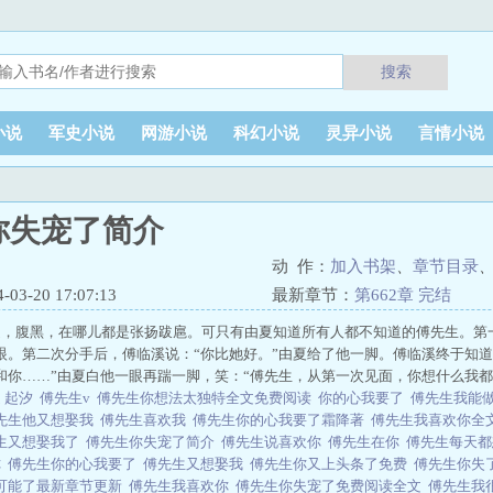
搜索
小说
军史小说
网游小说
科幻小说
灵异小说
言情小说
你失宠了简介
动 作：
加入书架
、
章节目录
3-20 17:07:13
最新章节：
第662章 完结
道，腹黑，在哪儿都是张扬跋扈。可只有由夏知道所有人都不知道的傅先生。第
眼。第二次分手后，傅临溪说：“你比她好。”由夏给了他一脚。傅临溪终于知
和你……”由夏白他一眼再踹一脚，笑：“傅先生，从第一次见面，你想什么我都
 起汐
傅先生v
傅先生你想法太独特全文免费阅读
你的心我要了
傅先生我能
先生他又想娶我
傅先生喜欢我
傅先生你的心我要了霜降著
傅先生我喜欢你全
生又想娶我了
傅先生你失宠了简介
傅先生说喜欢你
傅先生在你
傅先生每天
你
傅先生你的心我要了
傅先生又想娶我
傅先生你又上头条了免费
傅先生你失
可能了最新章节更新
傅先生我喜欢你
傅先生你失宠了免费阅读全文
傅先生我