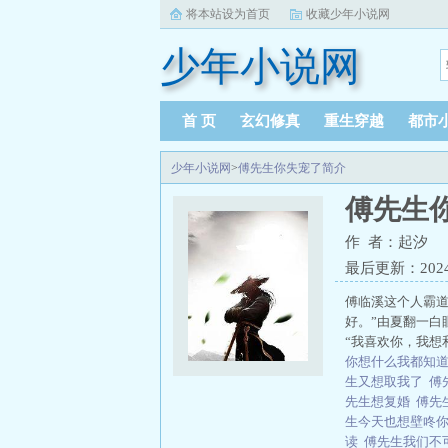
将本站设为首页
收藏少年小说网
少年小说网
首 页
玄幻修真
重生穿越
都市
少年小说网
>
傅先生你失宠了简介
傅先生
作 者：起汐
最后更新：2024-0
傅临溪这个人霸
好。”由夏翻一白
“我喜欢你，我想
你想什么我都知道
生又想取我了
傅
先生想复婚
傅先
生今天也想壁咚
读
傅先生我们不