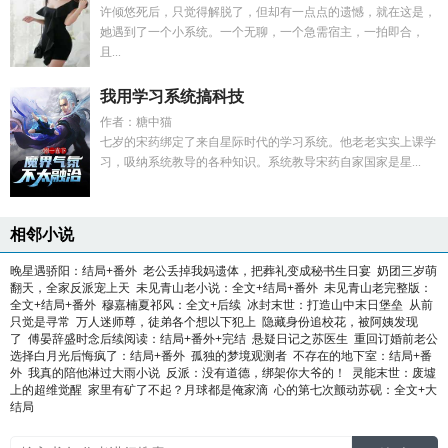
许倾悠死后，只觉得解脱了，但却有一点点的遗憾，就在这是，
她遇到了一个小系统。一个无聊，一个急需宿主，一拍即合，
且...
我用学习系统搞科技
作者：糖中猫
七岁的宋药绑定了来自星际时代的学习系统。他老老实实上课学
习，吸纳系统教导的各种知识。系统教导宋药自家国家是星...
相邻小说
晚星遇骄阳：结局+番外
老公丢掉我妈遗体，把葬礼变成秘书生日宴
奶团三岁萌
翻天，全家反派宠上天
未见青山老小说：全文+结局+番外
未见青山老完整版：
全文+结局+番外
穆嘉楠夏祁风：全文+后续
冰封末世：打造山中末日堡垒
从前
只觉是寻常
万人迷师尊，徒弟各个想以下犯上
隐藏身份追校花，被阿姨发现
了
傅晏辞盛时念后续阅读：结局+番外+完结
悬疑日记之苏医生
重回订婚前老公
选择白月光后悔疯了：结局+番外
孤独的梦境观测者
不存在的地下室：结局+番
外
我真的陪他淋过大雨小说
反派：没有道德，绑架你大爷的！
灵能末世：废墟
上的超维觉醒
家里有矿了不起？月球都是俺家滴
心的第七次颤动苏砚：全文+大
结局