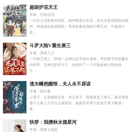
超级护花天王
作者：烈焰滔滔
一代兵王含恨离开部队，销声匿迹几年后，逆天强者强势回归都
市，再度掀起血雨腥风！简单粗暴是我的行事艺术，不服就干
是...
斗罗大陆V重生唐三
作者：唐家三少
一代神王唐三，带着一点神识在宇宙中遨游，寻找妻子转世重生
的世界。在神识的牵引下，他来到了一个叫做妖精大陆的地
方，...
渣夫幡然醒悟，夫人永不原谅
作者：朝云紫
上辈子，云初辅助夫君，养大庶子，助谢家直上青云。最后害得
整个云家上下百口人被斩首，她被亲手养大的孩子灌下毒酒！
毒...
快穿：我携秋水揽星河
作者：我要当咸鱼