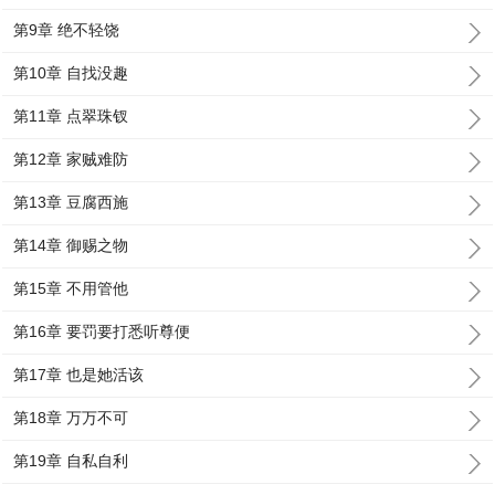
第9章 绝不轻饶
第10章 自找没趣
第11章 点翠珠钗
第12章 家贼难防
第13章 豆腐西施
第14章 御赐之物
第15章 不用管他
第16章 要罚要打悉听尊便
第17章 也是她活该
第18章 万万不可
第19章 自私自利