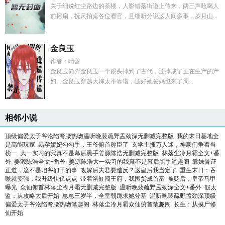
关于细说红尘路边的茶楼，人影错落街道上传来，两三声吆喝人
前摇扇，抚尺拍桌各位看官，且细听分说这人间多事，岁月山...
金良玉
作者：晴善
金良玉简介金良玉一个跟头摔到了古代，还摔成了正在生产的产
妇。金良玉穿越大婶太不靠谱，还好她爸妈也来了周...
相邻小说
顶级偏爱太子爷沦陷弯腰热吻温听晚裴疏野孟劲深无删减完整版
我的末日基地全
是高能玩家
易孕娇妃勾勾手，王爷俯首称臣了
玄学主播万人迷，神豪们争着当
榜一
大一实习的我真不是幕后黑手姜源陈浩无删减完整版
林落尘冷月霜全文+番
外
姜源陈浩全文+番外
姜源陈浩大一实习的我真不是幕后黑手笔趣阁
靠妹骨证
正道，这不是咱爷们干的事
改嫁后夫君要造反？这皇后我当定了
重生末日：吞
噬就变强，我升级快亿点点
带着浴缸闯王府，我囤货成首富
被贬后，皇帝马甲
曝光
众仙俯首林落尘冷月霜无删减完整版
温听晚裴疏野孟劲深全文+番外
假太
监：从攻略太后开始
崽崽三岁半，全皇朝跪求她登基
温听晚裴疏野孟劲深顶级
偏爱太子爷沦陷弯腰热吻笔趣阁
林落尘冷月霜众仙俯首笔趣阁
长生：从摸尸修
仙开始