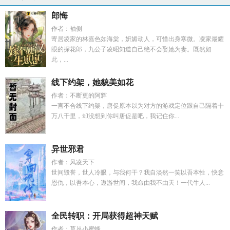
郎悔
作者：袖侧
寄居凌家的林嘉色如海棠，妍媚动人，可惜出身寒微。凌家最耀
眼的探花郎，九公子凌昭知道自己绝不会娶她为妻。既然如
此，...
线下约架，她貌美如花
作者：不断更的阿辉
一言不合线下约架，唐促原本以为对方的游戏定位跟自己隔着十
万八千里，却没想到你叫唐促是吧，我记住你...
异世邪君
作者：风凌天下
世间毁誉，世人冷眼，与我何干？我自淡然一笑以吾本性，快意
恩仇，以吾本心，遨游世间，我命由我不由天！一代牛人...
全民转职：开局获得超神天赋
作者：草丛小蜜蜂