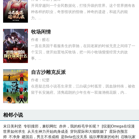
开局穿越到一个全民数据化，打怪升级的世界。这个世界拥有各
种各样的职业，奇形怪状的怪物，神奇的遗迹，和超凡的能
力。...
牧场闲情
作者：醛石
一直在美国干着服务生的章驰，在回老家的时候无意之间得了一
个宝贝，便开始置地买牧场，把一间小牧场慢慢经营大的故
事。...
自古沙雕克反派
作者：纪婴
在悬疑志怪小说苍生录里，江白砚少时孤苦，因血脉特殊，被收
留于长安施府。清隽疏朗的少年生有一双潋滟桃花眼，内...
相邻小说
末日美利坚
专职撞邪，兼职网红
赤井，我的粉毛学长呢？
[综漫]Omega在综漫
世界如何求生
从天生神力开始肉身成圣
穿到星际和大猫联姻了
星际伪预言
师
不净身
建国后，男主不准成精
是Beta也没关系
福尔摩斯家的哈利
召唤玩家