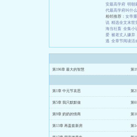
安最高学府
明朝
代最高学府叫什
相邻推荐：
女帝重
说
精选全文末世
海当社畜
全集小
爱
被老丈人嫌弃
逃
全章节阅读活
第196章 最大的智慧
第1
第1章 中元节哀思
第2
第5章 我只默默做
第6
第9章 奶奶的情商
第1
第13章 再盖套新房
第1