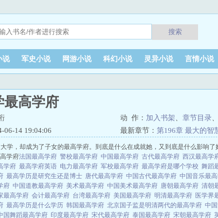
搜索
小说
军史小说
网游小说
科幻小说
灵异小说
言情小说
学最高学府
珩
动 作：
加入书架
、
章节目录
6-14 19:04:06
最新章节：
第196章 最大的智
过大学，却成为了子女的最高学府。到底是什么在成就她，又到底是什么影响了
最高学府
法国最高学府
警校最高学府
中国最高学府
古代最高学府
西汉最高学
高学府
最高学府英语
电力最高学府
军校最高学府
最高学府是哪个学校
舞蹈
府
最高学历是研究生还是博士
唐代最高学府
中国古代最高学府
中国音乐最
学府
中国道教最高学府
美术最高学府
中国美术最高学府
唐朝最高学府
清朝
家最高学府
会计最高学府
台湾最高学府
美国最高学府
明清最高学府
医学界
府
最高学历是什么学历
韩国最高学府
北京国子监是明清两代的最高学府
中
中国舞蹈最高学府
印度最高学府
宋代最高学府
泰国最高学府
宋朝最高学府