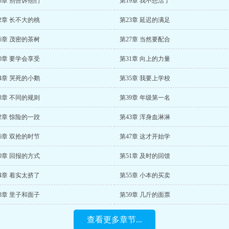
8章 别告诉他们
第19章 我不想活了
2章 长不大的桃
第23章 延迟的满足
6章 茂密的茶树
第27章 当然要配合
0章 要学会享受
第31章 向上的力量
4章 哭死的小鹅
第35章 我要上学校
8章 不同的规则
第39章 年级第一名
2章 惊险的一跤
第43章 浑身血淋淋
6章 双抢的时节
第47章 这才开始学
0章 回报的方式
第51章 及时的回馈
4章 着实太挤了
第55章 小本的买卖
8章 里子和面子
第59章 几斤的面票
查看更多章节...