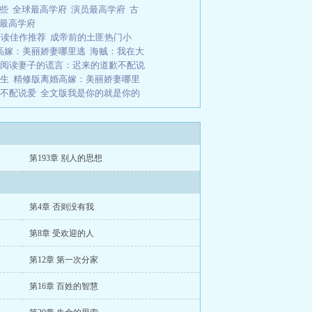
哪些
全球最高学府
演员最高学府
古
代最高学府
畅读佳作推荐
成帝前的土匪热门小
高嫁：美丽娇妻哪里逃
海贼：我在大
阅读妻子的谎言：迟来的道歉不配说
生
精修版离婚高嫁：美丽娇妻哪里
不配说爱
全文版我是你的就是你的
第193章 别人的思想
第4章 否则没有我
第8章 受欢迎的人
第12章 第一次分家
第16章 百姓的智慧