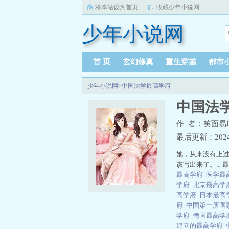
将本站设为首页
收藏少年小说网
少年小说网
首 页
玄幻修真
重生穿越
都市
少年小说网
>
中国法学最高学府
中国法
作 者：笑面易
最后更新：2024-0
她，从来没有上
该写出来了。... 
最高学府
医学最
学府
北京最高学
高学府
日本最高
府
中国第一所国
学府
德国最高学
建立的最高学府