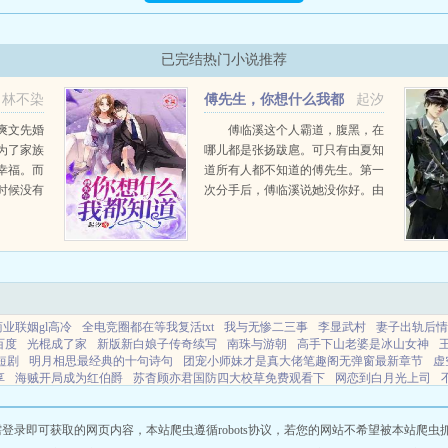
已完结热门小说推荐
林不染
傅先生，你想什么我都
起汐
知道
爽文先婚
傅临溪这个人霸道，腹黑，在
为了家族
哪儿都是张扬跋扈。可只有由夏知
幸福。而
道所有人都不知道的傅先生。第一
时候没有
次分手后，傅临溪说她没你好。由
门口。重
夏翻一白眼。第二次分手后，傅临
然悔悟抱
溪说你比她好。由夏给了他一脚。
..
傅临溪终于知道...
商业联姻gl高冷
全电竞圈都在等我复活txt
我与无惨二三事
李显武村
妻子出轨后情
百度
光棍成了家
新版新白娘子传奇续写
南珠与游朝
高手下山老婆是冰山女神
短剧
明月相思最经典的十句诗句
团宠小师妹才是真大佬笔趣阁无弹窗最新章节
虚
享
海贼开局成为红伯爵
苏杳顾亦君国防四大校草免费观看下
网恋到白月光上司
主角穿越性转成人礼
桃花雪上
叶安沈时简免费阅读全文
人在综漫但是至高玩家
陈志刚刘兰芳挚爱年华全文免费
妻子出轨后丈夫的结局
和无惨同一天变鬼后
李
意思
女儿车祸的七大预兆
李隆基杀三子后悔了没
黑刀是哪个江湖人的武器
闪婚
即可获取的网页内容，本站爬虫遵循robots协议，若您的网站不希望被本站爬虫抓取，可
优秀
有缘的人注定相遇无缘之人
官途陈青云在线阅读
胭脂全文阅读
光棍儿进城