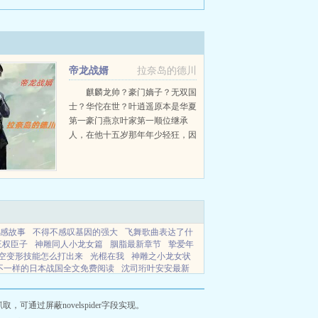
帝龙战婿
拉奈岛的德川
麒麟龙帅？豪门嫡子？无双国
士？华佗在世？叶逍遥原本是华夏
第一豪门燕京叶家第一顺位继承
人，在他十五岁那年年少轻狂，因
为某些原因和父亲叶俊大吵一架后
直接离家出走，走投无路时来到华
夏东境投身军戎。没过多久他便为
华夏立下了不世之功，在他二十...
感故事
不得不感叹基因的强大
飞舞歌曲表达了什
王权臣子
神雕同人小龙女篇
胭脂最新章节
挚爱年
空变形技能怎么打出来
光棍在我
神雕之小龙女状
不一样的日本战国全文免费阅读
沈司珩叶安安最新
相思月明人倚楼
重生后庶妹偷了我的玉佩结局温妍温
隆基杀三子用了哪种刑罚
光棍生活
神也别想我基
娇妻版
性转穿越后当然是把人打造
叱咤东南的铁
通过屏蔽novelspider字段实现。
道家上元天尊
独家蜜爱全文免费阅读最新章节
元