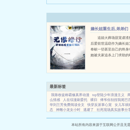
嫡长姐重生后,弟弟们
真香了
追姐火葬场甜宠虐渣
后爱前世温窈作为嫡长姐
奉献一切甚至自己的终身
她被夫家追杀上门求助的
一个人救她惨死在了自家
生回到嫁人前三天温窈幡
紧前夫小叔璟王世子的大腿.
最新标签
我靠收徒称霸修真界动漫
top登陆少年浪漫主义
么情感
人在综漫刷委托
裸归
傅爷你别捏我尾巴
华刘兰芳免费阅读全文
快穿反派掌心宠
女儿车祸
态
神雕小龙女小时
逃避了
社死现场真实故事分
章节免费阅读
斩鬼刀ultra
四合院里的别样人生
玥明璃
西幻种田文十大巅峰之作
四合院活成别人
建地址
女配驯夫日常在线阅读
逃避你歌词是什么
本站所有内容来源于互联网公开且无需登录
血总督
女配驯夫日常全文阅读
重生后我变得非常