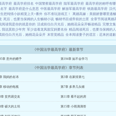
最高学府
最高学府排名
中国警察最高学府
陆军最高学府
最高学府的称呼有
么名字
最高学府是什么意思
中医最高学府
解放军最高学府
铁路最高学府
汉
生把纯情小妖精宠上天+番外
你不准玩游戏王！
离婚高嫁：美丽娇妻哪里逃
觉
死后，也要当保姆的人生畅销小说
畅销书目成帝前的土匪
全章节阅读离婚
说阅读我是你的就是你的
活成前任白月光后，她桃花朵朵开畅读精品
完整文集
，我说莫欺少年穷
军少追着龙凤胎宝妈要名份
精品阅读死后，也要当保姆的人
成前任白月光后，她桃花朵朵开
末世觉精品
全本阅读妻子的谎言：迟来的道歉
《中国法学最高学府》最新章节
95章 意外的赠予
第194章 如不会学习
《中国法学最高学府》章节列表
章 我妈的名讳
第3章 在家排第七
章 移动的电视
第7章 多养几头猪
0章 贫穷易交友
第11章 看不起的房
4章 硕大的土坯
第15章 小雨滴滴答