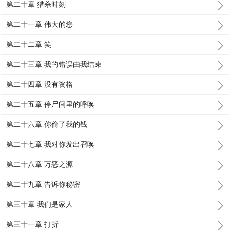
第二十章 猎杀时刻
第二十一章 伟大的您
第二十二章 笑
第二十三章 我的错误由我结束
第二十四章 没有资格
第二十五章 停尸间里的呼唤
第二十六章 你偷了我的钱
第二十七章 我对你发出召唤
第二十八章 万恶之源
第二十九章 告诉你秘密
第三十章 我们是家人
第三十一章 打折