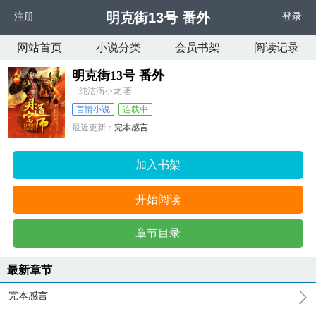
明克街13号 番外
注册
登录
网站首页
小说分类
会员书架
阅读记录
明克街13号 番外
纯洁滴小龙 著
言情小说
连载中
最近更新：
完本感言
更新时间：
2024-03-03 14:19:20
加入书架
开始阅读
章节目录
最新章节
完本感言