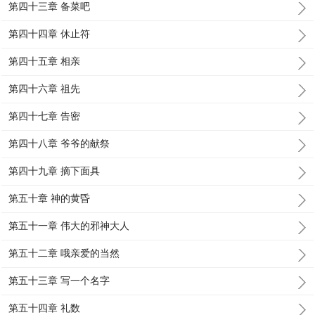
第四十三章 备菜吧
第四十四章 休止符
第四十五章 相亲
第四十六章 祖先
第四十七章 告密
第四十八章 爷爷的献祭
第四十九章 摘下面具
第五十章 神的黄昏
第五十一章 伟大的邪神大人
第五十二章 哦亲爱的当然
第五十三章 写一个名字
第五十四章 礼数