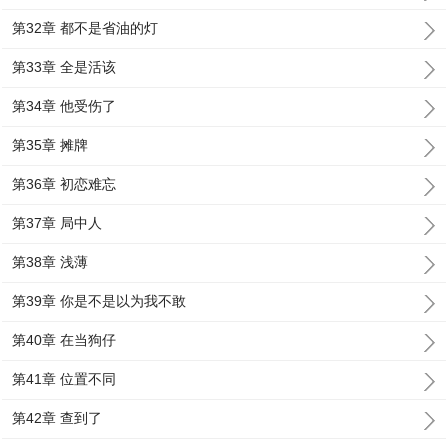
第32章 都不是省油的灯
第33章 全是活该
第34章 他受伤了
第35章 摊牌
第36章 初恋难忘
第37章 局中人
第38章 浅薄
第39章 你是不是以为我不敢
第40章 在当狗仔
第41章 位置不同
第42章 查到了