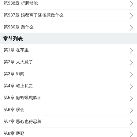
第938章 折腾够呛
第937章 婚都离了还招惹做什么
第936章 跑什么
章节列表
第1章 在车里
第2章 太大意了
第3章 绯闻
第4章 赖上负责
第5章 癞蛤蟆爬脚面
第6章 误会
第7章 恶心也得忍着
第8章 殷勤