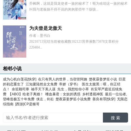
乔枫啊，这就是我龙使者一族的秘术了！呃为啥咱这一族的秘术
叫我与老板娘不得不说的匆匆那些年？咳咳...
为夫曾是龙傲天
作者：墨书白
20210713完结当前被收藏数102121营养液数75978文章积分
220404...
相邻小说
成为心机白莲花[快穿]
在只有男人的世界，当宿管阿姨
楚夜霖姜梦笙小说
巨星
的初恋重生了
江知夏陆然全文免费
帝娇（穿书）
医生太腹黑：喂，你正经
点！
余笙顾司寒
袖手天下美人谋
先生，我想给你小草
肖安琴严庭笙后续免
费
【ABO】给老子离婚！
嗜血暴君：女奴的诱惑
乡村透视神医
最后一位仙者,
登峰造极五十年免费
侠左，剑右
楚夜霖姜梦笙小说免费
善良有罪[快穿]
无限恋
综指南
[西游]CP是猴哥
搜 索