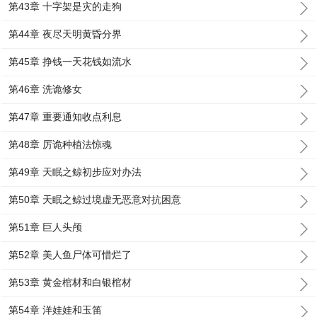
第43章 十字架是灾的走狗
第44章 夜尽天明黄昏分界
第45章 挣钱一天花钱如流水
第46章 洗诡修女
第47章 重要通知收点利息
第48章 厉诡种植法惊魂
第49章 天眠之鲸初步应对办法
第50章 天眠之鲸过境虚无恶意对抗困意
第51章 巨人头颅
第52章 美人鱼尸体可惜烂了
第53章 黄金棺材和白银棺材
第54章 洋娃娃和玉笛