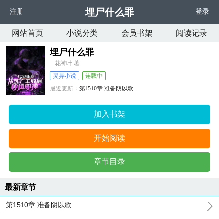
埋尸什么罪
注册
登录
网站首页
小说分类
会员书架
阅读记录
埋尸什么罪
花神叶 著
灵异小说
连载中
最近更新：
第1510章 准备阴以歌
更新时间：
2025-11-23 13:53:53
加入书架
开始阅读
章节目录
最新章节
第1510章 准备阴以歌