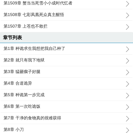
第1509章 蟹当当死雪小小成时代忆者
第1508章 七彩凤凰死众真主醒悟
第1507章 上苍也不敢拦
章节列表
第1章 种诡求生我想把我自己种了
第2章 就只有我下地狱
第3章 猛砸瘸子好腿
第4章 合道诡异
第5章 种诡第一步完成
第6章 第一次吃诡饭
第7章 干净的食物真的很难获得
第8章 小刀