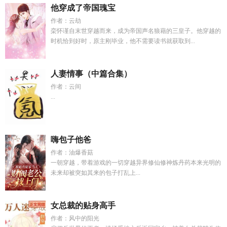
他穿成了帝国瑰宝
作者：云劫
栾怀谨自末世穿越而来，成为帝国声名狼藉的三皇子。他穿越的
时机恰到好时，原主刚毕业，他不需要读书就获取到...
人妻情事（中篇合集）
作者：云间
...
嗨包子他爸
作者：油爆香菇
一朝穿越，带着游戏的一切穿越异界修仙修神炼丹药本来光明的
未来却被突如其来的包子打乱上...
女总裁的贴身高手
作者：风中的阳光