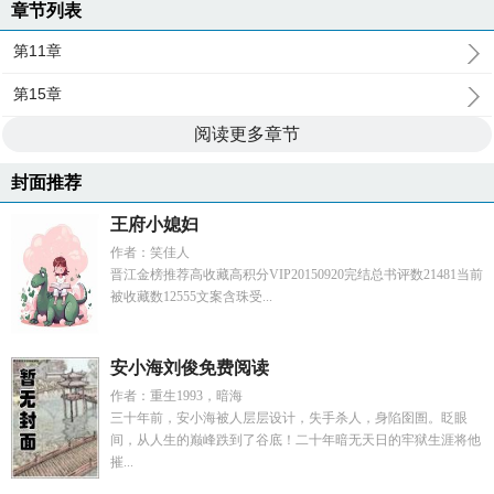
章节列表
第11章
第15章
阅读更多章节
封面推荐
王府小媳妇
作者：笑佳人
晋江金榜推荐高收藏高积分VIP20150920完结总书评数21481当前
被收藏数12555文案含珠受...
安小海刘俊免费阅读
作者：重生1993，暗海
三十年前，安小海被人层层设计，失手杀人，身陷囹圄。眨眼
间，从人生的巅峰跌到了谷底！二十年暗无天日的牢狱生涯将他
摧...