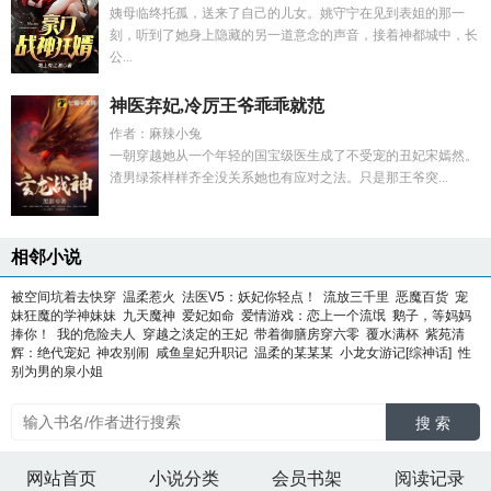
姨母临终托孤，送来了自己的儿女。姚守宁在见到表姐的那一
刻，听到了她身上隐藏的另一道意念的声音，接着神都城中，长
公...
神医弃妃,冷厉王爷乖乖就范
作者：麻辣小兔
一朝穿越她从一个年轻的国宝级医生成了不受宠的丑妃宋嫣然。
渣男绿茶样样齐全没关系她也有应对之法。只是那王爷突...
相邻小说
被空间坑着去快穿
温柔惹火
法医V5：妖妃你轻点！
流放三千里
恶魔百货
宠
妹狂魔的学神妹妹
九天魔神
爱妃如命
爱情游戏：恋上一个流氓
鹅子，等妈妈
捧你！
我的危险夫人
穿越之淡定的王妃
带着御膳房穿六零
覆水满杯
紫苑清
辉：绝代宠妃
神农别闹
咸鱼皇妃升职记
温柔的某某某
小龙女游记[综神话]
性
别为男的泉小姐
搜 索
网站首页
小说分类
会员书架
阅读记录