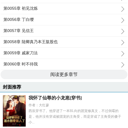
第0055章 初见沈炼
第0056章 丁白缨
第0057章 见信王
第0058章 陆卿真乃本王肱股也
第0059章 戚家刀法
第0060章 时不待我
阅读更多章节
封面推荐
我怀了仙尊的小龙崽[穿书]
作者：大红蓼
西辰穿书了。他穿进了一本BL向的团宠修真文，不过倒霉的
是，他并没有穿成被团宠的主角受，而是穿成了主角受的傻子
小...