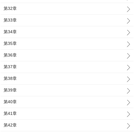
第32章
第33章
第34章
第35章
第36章
第37章
第38章
第39章
第40章
第41章
第42章