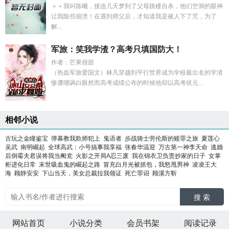
＋＋我叫陈曦，接连几天梦到了父母跳楼自杀，他们空洞的眼神
让我险些崩溃！在遇到师父后，才知道我是被人下了咒，为了
解...
军旅：笑我学渣？高考只填国防大！
作者：芒果很甜
（热血军旅爱国文）林凡穿越到平行世界成为学校最出名的学渣
惨遭嘲讽白眼然而高考成绩公布的时候他却以高考状元...
相邻小说
古玩之金瞳鉴宝
弹幕教我欺师犯上
鬼语者
步战骑士劳伦斯的赎罪之旅
夏莲心
吴武
南明崛起
全球高武：小号搞事我享福
张春华温迎
万古第一神李天命
逃婚
后倒霉夫君误将我当阉党
火影之开局A忍三废
我在锦衣卫负责抄家的日子
女掌
柜进化日常
末世吸血鬼的崛起之路
冒充白月光被抓包，我怒甩男神
凌凌王大
海
顾静安安
下山当天，美女总裁拉我领证
死亡罪诏
顾溪方靳
搜 索
网站首页
小说分类
会员书架
阅读记录