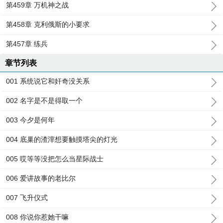
第459章 万机神之战
第458章 克利俄斯的小要求
第457章 练兵
章节列表
001 系统说它和奸奇没关系
002 名字是不是得取一个
003 今夕是何年
004 底巢的渣滓想要触摸塔尖的灯光
005 哎等等没把怎么当星际战士
006 爱讲故事的老比尔
007 飞升仪式
008 你说你惹她干嘛