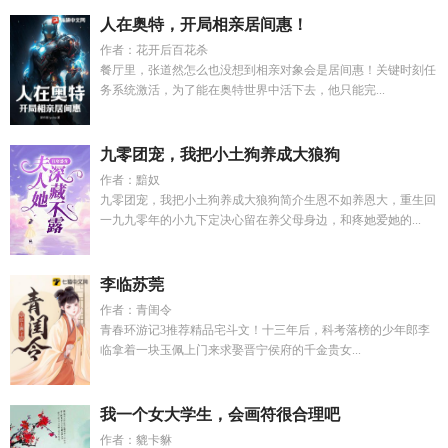
人在奥特，开局相亲居间惠！
作者：花开后百花杀
餐厅里，张道然怎么也没想到相亲对象会是居间惠！关键时刻任
务系统激活，为了能在奥特世界中活下去，他只能完...
九零团宠，我把小土狗养成大狼狗
作者：黯奴
九零团宠，我把小土狗养成大狼狗简介生恩不如养恩大，重生回
一九九零年的小九下定决心留在养父母身边，和疼她爱她的...
李临苏莞
作者：青闺令
青春环游记3推荐精品宅斗文！十三年后，科考落榜的少年郎李
临拿着一块玉佩上门来求娶晋宁侯府的千金贵女...
我一个女大学生，会画符很合理吧
作者：貔卡貅