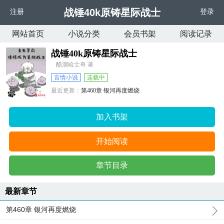
战锤40k原铸星际战士
注册
登录
网站首页
小说分类
会员书架
阅读记录
战锤40k原铸星际战士
醋溜哈士奇 著
言情小说
连载中
最近更新：
第460章 银河再度燃烧
更新时间：
2025-07-05 18:04:20
加入书架
开始阅读
章节目录
最新章节
第460章 银河再度燃烧