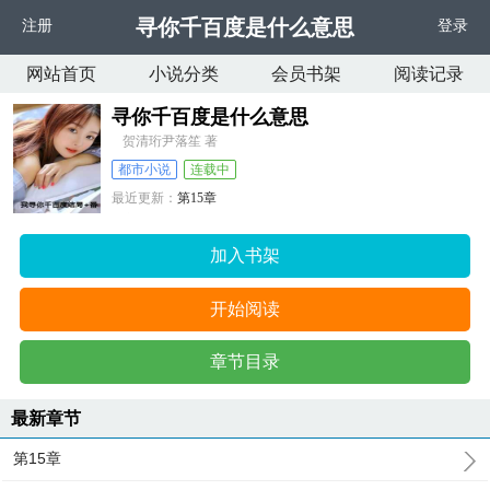
寻你千百度是什么意思
注册
登录
网站首页
小说分类
会员书架
阅读记录
寻你千百度是什么意思
贺清珩尹落笙 著
都市小说
连载中
最近更新：
第15章
更新时间：
2024-11-24 10:05:57
加入书架
开始阅读
章节目录
最新章节
第15章